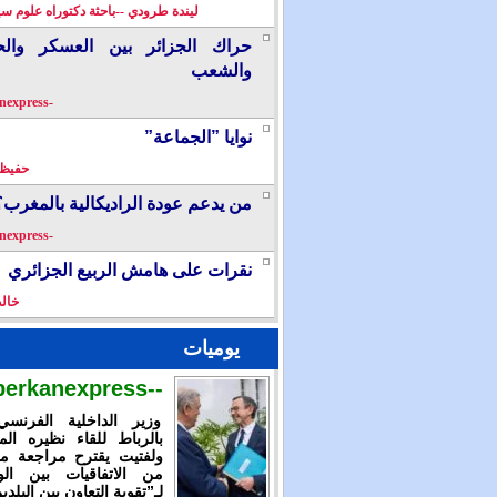
ليندة طرودي --باحثة دكتوراه علوم سي
حراك الجزائر بين العسكر والح
والشعب
-berkanexpress-
نوايا ”الجماعة”
حفيظ 
من يدعم عودة الراديكالية بالمغرب؟
-berkanexpress-
نقرات على هامش الربيع الجزائري
خال
يوميات
--berkanexpress--
وزير الداخلية الفرنس
بالرباط للقاء نظيره الم
ولفتيت يقترح مراجعة م
من الاتفاقيات بين الوز
لـ”تقوية التعاون بين البلدي