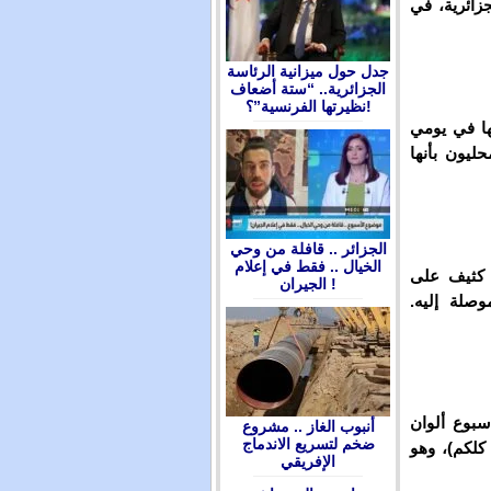
زائرية، في
جدل حول ميزانية الرئاسة
الجزائرية.. “ستة أضعاف
نظيرتها الفرنسية”؟!
ها في يومي
حليون بأنها
الجزائر .. قافلة من وحي
الخيال .. فقط في إعلام
 كثيف على
الجيران !
صلة إليه.
سبوع ألوان
أنبوب الغاز .. مشروع
ضخم لتسريع الاندماج
 كلكم)، وهو
الإفريقي