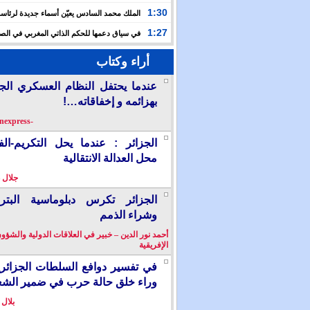
حفلا دينيا إحياء لليلة القدر
1:30
الملك محمد السادس يعيّن أسماء جديدة لرئاس
الأعلى للتكوين والبحث العلمي والمندوبية الوزارية لحقوق
1:27
في سياق دعمها للحكم الذاتي المغربي في الصح
إسبانيا تشرع في إدراج “المسيرة الخضراء” ضمن مقررات
أراء وكتاب
الدراسية
عندما يحتفل النظام العسكري الج
بهزائمه و إخفاقاته…!
-berkanexpress-
الجزائر : عندما يحل التكريم-ال
محل العدالة الانتقالية
جلال 
الجزائر تكرس دبلوماسية البترو
وشراء الذمم
أحمد نور الدين – خبير في العلاقات الدولية والشؤو
الإفريقية
في تفسير دوافع السلطات الجزائر
وراء خلق حالة حرب في ضمير الش
بلال 