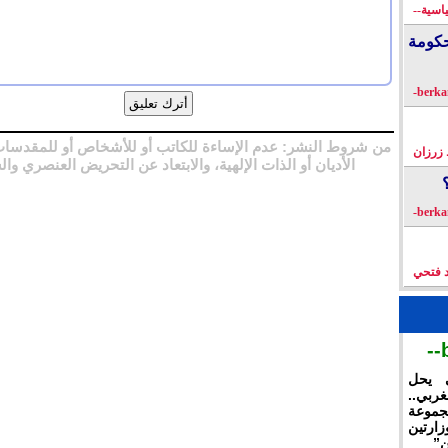
اسية--
كومة
من شروط النشر: عدم الإساءة للكاتب أو للأشخاص أو للمقدسات
زرزان
الأديان أو الذات الإلهية، والابتعاد عن التحريض العنصري وال
د فتحي
ي يحل
غربي..
جموعة
ارتين
ن”