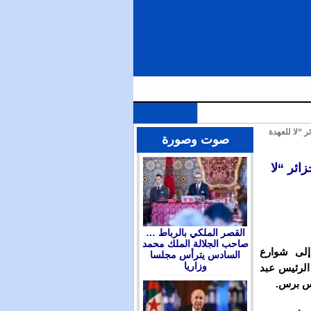
 “لا للعهدة
الملك محمد السادس يترأس مجلسا وزاريا للتداول في التوجهات العامة لمشروع قانون المالية برسم سنة 2026 ويعين
صوت وصورة
ائر “لا
القصر الملكي بالرباط …
صاحب الجلالة الملك محمد
داد كبيرة إلى شوارع
السادس يترأس مجلسا
وزاريا
 الرئيس عبد
نس برس.