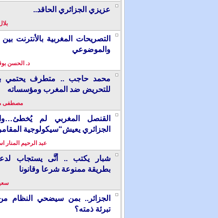
عزيزي الجزائري الحاقد..
بلال
التصريحات المغربية بالأنترنت بين ا
والموضوعي
د. الحسن بو
محمد حاجب .. متطرف يحتمي بألم
للتحريض ضد المغرب ومؤسساته
مصطفى م
القنصل المغربي لم يُخطئ…وال
الجزائري يعيش“سيكولوجية المقامر
عبد الرحيم المنار ا
شبار يكتب .. أنَّى يستجاب لدع
بطريقة ممنوعة شرعا وقانونا
سعيد
الجزائر.. بمن سيضحي النظام من
تبرئة ذمته؟