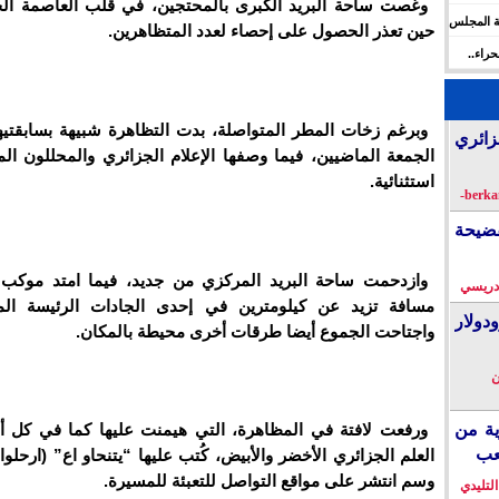
وغصت ساحة البريد الكبرى بالمحتجين، في قلب العاصمة الج
ة المجلس
حين تعذر الحصول على إحصاء لعدد المتظاهرين.
 الإنسان
راء..
ها
وبرغم زخات المطر المتواصلة، بدت التظاهرة شبيهة بسابقتي
زائري
الجمعة الماضيين، فيما وصفها الإعلام الجزائري والمحللون الم
استثنائية.
فضيحة
وازدحمت ساحة البريد المركزي من جديد، فيما امتد موكب
دريسي
مسافة تزيد عن كيلومترين في إحدى الجادات الرئيسة المو
دولار
واجتاحت الجموع أيضا طرقات أخرى محيطة بالمكان.
ن
ية من
ورفعت لافتة في المظاهرة، التي هيمنت عليها كما في كل أ
عب
العلم الجزائري الأخضر والأبيض، كُتب عليها “يتنحاو اع” (ارحلوا
وسم انتشر على مواقع التواصل للتعبئة للمسيرة.
التليدي