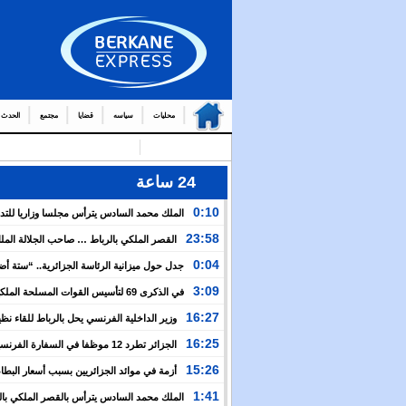
محليات
سياسه
قضايا
مجتمع
الحدث
24 ساعة
0:10
الملك محمد السادس يترأس مجلسا وزاريا للتد
التوج
23:58
القصر الملكي بالرباط … صاحب الجلالة الم
من العمال والولاة
السادس يترأس مجلسا وزاريا
0:04
جدل حول ميزانية الرئاسة الجزائرية.. “ستة أ
نظيرتها الفرنسية”؟!
3:09
في الذكرى 69 لتأسيس القوات المسلحة المل
الملك يدعو لمواصلة التعبئة من أجل تعزيز قوة الجيش و
16:27
وزير الداخلية الفرنسي يحل بالرباط للقاء نظ
الخدمة العسكرية
المغربي.. ولفتيت يقترح مراجعة مجموعة من الاتفاقيات ب
16:25
الجزائر تطرد 12 موظفا في السفارة الفرن
الوزارتين لـ”تقوية التعاون بين البلدين”
اعتقال مسؤولها القنصلي وباريس تهدد إما التراجع أو الرد
15:26
أزمة في موائد الجزائريين بسبب أسعار البطاط
1:41
الملك محمد السادس يترأس بالقصر الملكي بال