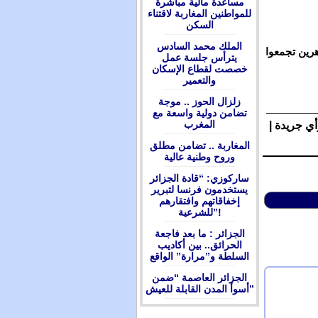
مساعدة مالية مباشرة
للمواطنين المغاربة لاقتناء
السكن
الملك محمد السادس
رين تجمعوا
يترأس جلسة عمل
خصصت لقطاع الإسكان
والتعمير
زلزال الحوز .. موجة
تضامن دولية واسعة مع
المغرب
أي جريدة |
المغاربة .. تضامن مطلق
وروح وطنية عالية
ساركوزي: “قادة الجزائر
يستخدمون فرنسا لتبرير
إخفاقاتهم وافتقارهم
للشرعية”!
الجزائر : ما بعد فاجعة
الحرائق.. بين أكاديب
السلطة و”مرارة” الواقع
الجزائر العاصمة “ضمن
أسوأ المدن القابلة للعيش”