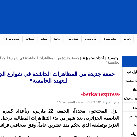
بانوراما
أحداث متميزة
خارج الحدود
ثقافة وفنون
رياضة
يوميات
محطات
صوت وصورة
الرئيسية
|
أحداث متميزة
| جمعة جديدة من المظاهرات الحاشدة في شوارع الجزائر
الخامسة”
عدد من العمال وال
_
اول في
جمعة جديدة من المظاهرات الحاشدة في شوارع الجز
هات العامة لمشروع قانون المالية برسم سنة 2026 ويعين عدد
للعهدة الخامسة”
لك محمد
ضعاف
-berkanexpress-
كية .. جلالة
تاريخ النشر: 2019-03-22 - ساعة النشر: 15:52
ينوه بورش
يره
نزل المحتجون مجدداً، الجمعة 22 مارس، وبأع
ين
سية بعد
العاصمة الجزائرية، بعد شهر من بدء التظاهرات المطالبة برحيل
 بقوة
العزيز بوتفليقة الذي يحكم منذ عشرين عاماً، وفق صحافيي فرا
ا !!
رباط