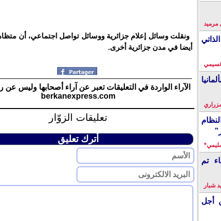
 مرميد
ونقلت وسائل إعلام جزائرية ووسائل تواصل اجتماعي، أن متظاه
لذاتي
أيضا في مدن جزائرية أخرى.
قسيمي
انيا
الآراء الواردة في التعليقات تعبر عن آراء أصحابها وليس عن ر
berkanexpress.com
زراري
تعليقات الزوّار
نظام
”
أترك تعليق
سليمي*
اء تم
 شبار
 أجل