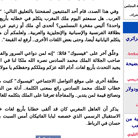
ة المجلس
وفي هذا الصدد، قام أحد المتتبعين لصفحتنا بالتعليق التالي: 
 الإنسان
راء..
العرب.. هل سمعتم اليوم ملك المغرب يتكلم في خطابه بأربع
ها
واحدة؟ أليس مفخرة المسلمين؟ أتحدى أي ملك أو زعيم عربي
بطلاقة الفرنسية والإسبانية والإنجليزية والعربية.. ولعلمكم أن
زائري
يتكلم اليابانية أيضا، وحتى بعض اللغات الأخرى.. أرفع له القبعة”.
وعلّق آخر على “فيسبوك” قائلا: “إنه لمن دواعي السرور والف
صاحب الجلالة الملك محمد السادس نصره الله ملكا لنا في ا
فضيحة
يجيد التحدث بأربع لغات. أدام الله عزكم وملككم وحفظكم يا مولا
دريسي
معلّقة أخرى على موقع التواصل الاجتماعي “فيسبوك” كتبت م
خطاب للملك محمد السادس رائع بمعنى الكلمة.. أدلة من الق
دولار
ونصائح قيمة لمن يتدبر.. والمفاجأة تعرفنا على الملك بتكلمه للغات
ن
يذكر أن العاهل المغربي كان قد ألقى خطابا بأربع لغات 
الاستقبال الرسمي الذي خصصه لبابا الفاتيكان أمس السبت 
ية من
حسان في الرباط.
عب
التليدي