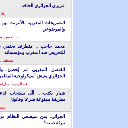
عزيزي الجزائري الحاقد..
بلال
التصريحات المغربية بالأنترنت بين ا
والموضوعي
د. الحسن بو
محمد حاجب .. متطرف يحتمي بألم
للتحريض ضد المغرب ومؤسساته
مصطفى م
القنصل المغربي لم يُخطئ…وال
الجزائري يعيش“سيكولوجية المقامر
عبد الرحيم المنار ا
شبار يكتب .. أنَّى يستجاب لدع
بطريقة ممنوعة شرعا وقانونا
سعيد
الجزائر.. بمن سيضحي النظام من
تبرئة ذمته؟