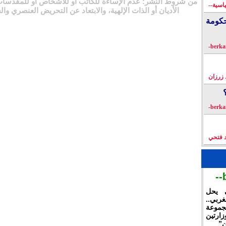
من شروط النشر: عدم الإساءة للكاتب أو للأشخاص أو للمقدسات
اسية--
الأديان أو الذات الإلهية، والابتعاد عن التحريض العنصري وال
كومة
زرزان
د فتحي
ي يحل
غربي..
جموعة
ارتين
ن”