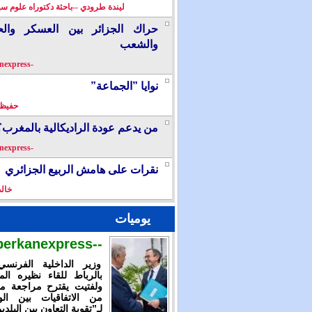
ليندة طرودي --باحثة دكتوراه علوم سي
حراك الجزائر بين العسكر والح
والشعب
-berkanexpress-
نوايا ”الجماعة”
حفيظ 
من يدعم عودة الراديكالية بالمغرب؟
-berkanexpress-
نقرات على هامش الربيع الجزائري
خال
يوميات
--berkanexpress--
وزير الداخلية الفرنس
بالرباط للقاء نظيره الم
ولفتيت يقترح مراجعة م
من الاتفاقيات بين الوز
لـ”تقوية التعاون بين البلدي