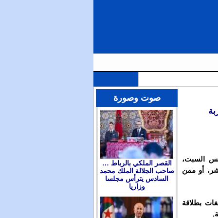
الملك محمد السادس يترأس مجلسا وزاريا للتداول في التوجهات العامة لمشروع قانون المالية برسم سنة 2026 ويعين
صوت وصورة
مس السبت،
القصر الملكي بالرباط …
شر، أو ممن
صاحب الجلالة الملك محمد
السادس يترأس مجلسا
وزاريا
غات بطلاقة
.