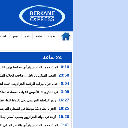
محليات
سياسه
قضايا
مجتمع
الحدث
24 ساعة
0:10
الملك محمد السادس يترأس مجلسا وزاريا للتد
التوج
23:58
القصر الملكي بالرباط … صاحب الجلالة الم
من العمال والولاة
السادس يترأس مجلسا وزاريا
0:04
جدل حول ميزانية الرئاسة الجزائرية.. “ستة أ
نظيرتها الفرنسية”؟!
3:09
في الذكرى 69 لتأسيس القوات المسلحة المل
الملك يدعو لمواصلة التعبئة من أجل تعزيز قوة الجيش و
16:27
وزير الداخلية الفرنسي يحل بالرباط للقاء نظ
الخدمة العسكرية
المغربي.. ولفتيت يقترح مراجعة مجموعة من الاتفاقيات ب
16:25
الجزائر تطرد 12 موظفا في السفارة الفرن
الوزارتين لـ”تقوية التعاون بين البلدين”
اعتقال مسؤولها القنصلي وباريس تهدد إما التراجع أو الرد
15:26
أزمة في موائد الجزائريين بسبب أسعار البطاط
1:41
الملك محمد السادس يترأس بالقصر الملكي بال