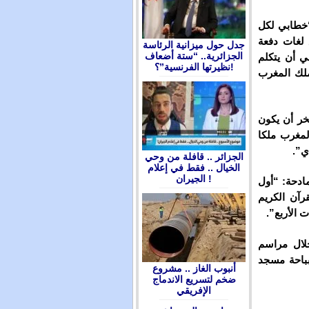
“خطابي لكل
 لغات دفعة
جدل حول ميزانية الرئاسة
الجزائرية.. “ستة أضعاف
 أن يتكلم
نظيرتها الفرنسية”؟!
 ملك المغرب
خر أن يكون
لمغرب ملكا
ي”.
الجزائر .. قافلة من وحي
الخيال .. فقط في إعلام
الجيران !
ادحة: “أول
رآن الكريم
 الأربع”.
خلال مراسم
بباحة مسجد
أنبوب الغاز .. مشروع
ضخم لتسريع الاندماج
الإفريقي