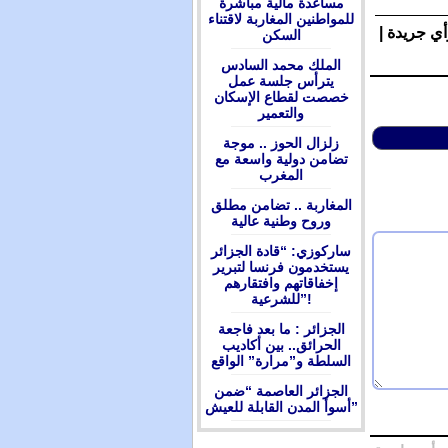
مساعدة مالية مباشرة
للمواطنين المغاربة لاقتناء
أي جريدة |
السكن
الملك محمد السادس
يترأس جلسة عمل
خصصت لقطاع الإسكان
والتعمير
زلزال الحوز .. موجة
تضامن دولية واسعة مع
المغرب
المغاربة .. تضامن مطلق
وروح وطنية عالية
ساركوزي: “قادة الجزائر
يستخدمون فرنسا لتبرير
إخفاقاتهم وافتقارهم
للشرعية”!
الجزائر : ما بعد فاجعة
الحرائق.. بين أكاديب
السلطة و”مرارة” الواقع
الجزائر العاصمة “ضمن
أسوأ المدن القابلة للعيش”