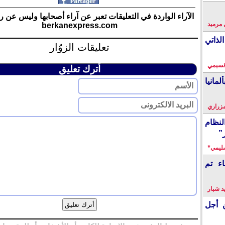
الآراء الواردة في التعليقات تعبر عن آراء أصحابها وليس عن ر
 مرميد
berkanexpress.com
لذاتي
تعليقات الزوّار
قسيمي
أترك تعليق
انيا
زراري
نظام
”
سليمي*
اء تم
 شبار
 أجل