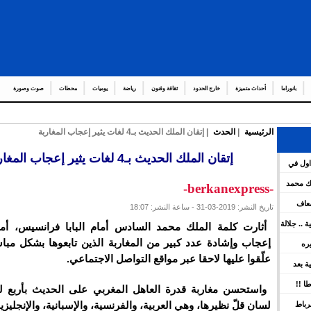
بانوراما
أحداث متميزة
خارج الحدود
ثقافة وفنون
رياضة
يوميات
محطات
صوت وصورة
الرئيسية
|
الحدث
| إتقان الملك الحديث بـ4 لغات يثير إعجاب المغاربة
عدد من العمال و
_
إتقان الملك الحديث بـ4 لغات يثير إعجاب المغاربة
اول في
هات العامة لمشروع قانون المالية برسم سنة 2026 ويعين عدد
لك محمد
-berkanexpress-
ضعاف
تاريخ النشر: 2019-03-31 - ساعة النشر: 18:07
كية .. جلالة
أثارت كلمة الملك محمد السادس أمام البابا فرانسيس، أ
ينوه بورش
إعجاب وإشادة عدد كبير من المغاربة الذين تابعوها بشكل مبا
يره
علّقوا عليها لاحقا عبر مواقع التواصل الاجتماعي.
ين
سية بعد
 بقوة
ا !!
واستحسن مغاربة قدرة العاهل المغربي على الحديث بأربع ل
لسان قلّ نظيرها، وهي العربية، والفرنسية، والإسبانية، والإنجليزية
رباط