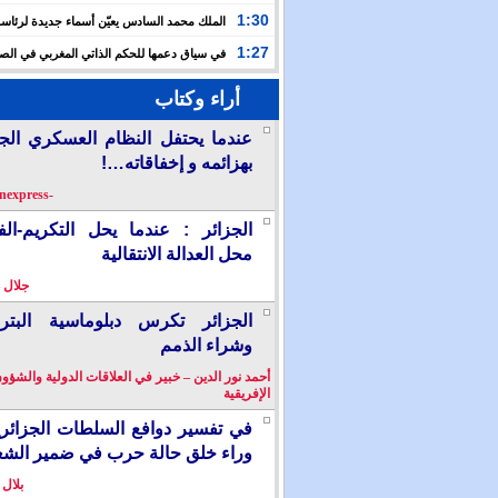
حفلا دينيا إحياء لليلة القدر
1:30
الملك محمد السادس يعيّن أسماء جديدة لرئاس
الأعلى للتكوين والبحث العلمي والمندوبية الوزارية لحقوق
1:27
في سياق دعمها للحكم الذاتي المغربي في الصح
إسبانيا تشرع في إدراج “المسيرة الخضراء” ضمن مقررات
أراء وكتاب
الدراسية
عندما يحتفل النظام العسكري الج
بهزائمه و إخفاقاته…!
-berkanexpress-
الجزائر : عندما يحل التكريم-ال
محل العدالة الانتقالية
جلال 
الجزائر تكرس دبلوماسية البترو
وشراء الذمم
أحمد نور الدين – خبير في العلاقات الدولية والشؤو
الإفريقية
في تفسير دوافع السلطات الجزائر
وراء خلق حالة حرب في ضمير الش
بلال 