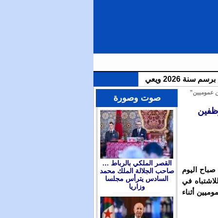
ن عموميين”
الملك محمد السادس يترأس مجلسا وزاريا للتداول في التوجهات العامة لمشروع قانون المالية برسم سنة 2026 ويعين
صوت وصورة
وظفين
القصر الملكي بالرباط …
 صباح اليوم
صاحب الجلالة الملك محمد
السادس يترأس مجلسا
 العمر 29 سنة، وذلك للاشتباه في
وزاريا
ميين أثناء