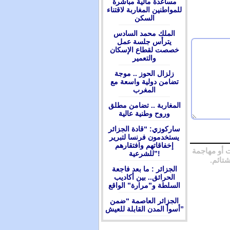
مساعدة مالية مباشرة
للمواطنين المغاربة لاقتناء
السكن
الملك محمد السادس
يترأس جلسة عمل
خصصت لقطاع الإسكان
والتعمير
زلزال الحوز .. موجة
تضامن دولية واسعة مع
المغرب
المغاربة .. تضامن مطلق
وروح وطنية عالية
ساركوزي: “قادة الجزائر
يستخدمون فرنسا لتبرير
إخفاقاتهم وافتقارهم
 أو مهاجمة
للشرعية”!
شتائم.
الجزائر : ما بعد فاجعة
الحرائق.. بين أكاديب
السلطة و”مرارة” الواقع
الجزائر العاصمة “ضمن
أسوأ المدن القابلة للعيش”