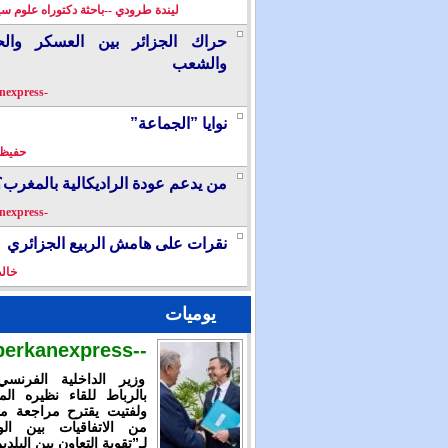
ليندة طرودي --باحثة دكتوراه علوم سي
حراك الجزائر بين العسكر والح
والشعب
-berkanexpress-
نوايا ”الجماعة”
حفيظ 
من يدعم عودة الراديكالية بالمغرب؟
-berkanexpress-
نقرات على هامش الربيع الجزائري
خال
يوميات
--berkanexpress--
وزير الداخلية الفرنس
بالرباط للقاء نظيره الم
ولفتيت يقترح مراجعة م
من الاتفاقيات بين الوز
لـ”تقوية التعاون بين البلدي