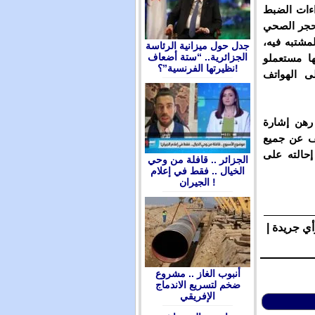
اءات الضبط
الحجر الصحي
مشتبه فيه،
جدل حول ميزانية الرئاسة
الجزائرية.. “ستة أضعاف
ها مستعملو
نظيرتها الفرنسية”؟!
ى الهواتف
 رهن إشارة
ف عن جميع
حالته على
الجزائر .. قافلة من وحي
الخيال .. فقط في إعلام
الجيران !
أي جريدة |
أنبوب الغاز .. مشروع
ضخم لتسريع الاندماج
الإفريقي