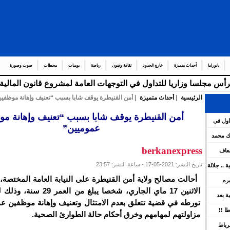
بانوراما
أحداث متميزة
خارج الحدود
ثقافة وفنون
رياضة
يوميات
محطات
صوت وصورة
الرئيسية
|
أحداث متميزة
| أمن القنيطرة يوقف شابا بسبب “تعنيف وإهانة موظفي
عدد من
_
أمن القنيطرة يوقف شابا بسبب “تعنيف وإهانة م
اول في
عموميين”
هات العامة لمشروع قانون المالية برسم سنة 2026 ويعين عدد
لك محمد
berkanexpress
ضعاف
تاريخ النشر: 2021-05-17 - ساعة النشر: 23:57
كية .. جلالة
ينوه بورش
أحالت مصالح ولاية أمن القنيطرة على النيابة العامة المختصة،
يره
الاثنين 17 ماي الجاري، شخصا يبلغ من
ين
سية بعد
تورطه في قضية تتعلق بعدم الامتثال وتعنيف وإهانة موظفين عمو
 بقوة
ا !!
مزاولتهم لمهامهم وخرق أحكام حالة الطوارئ الصحية.
رباط