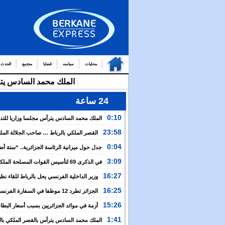
محليات
سياسه
قضايا
مجتمع
الحدث
24 ساعة
0:10
الملك محمد السادس يترأس مجلسا وزاريا للتد
التوج
23:58
القصر الملكي بالرباط … صاحب الجلالة الم
من العمال والولاة
السادس يترأس مجلسا وزاريا
0:04
جدل حول ميزانية الرئاسة الجزائرية.. “ستة أ
نظيرتها الفرنسية”؟!
3:09
في الذكرى 69 لتأسيس القوات المسلحة المل
الملك يدعو لمواصلة التعبئة من أجل تعزيز قوة الجيش و
16:27
وزير الداخلية الفرنسي يحل بالرباط للقاء نظ
الخدمة العسكرية
المغربي.. ولفتيت يقترح مراجعة مجموعة من الاتفاقيات ب
16:25
الجزائر تطرد 12 موظفا في السفارة الفرن
الوزارتين لـ”تقوية التعاون بين البلدين”
اعتقال مسؤولها القنصلي وباريس تهدد إما التراجع أو الرد
15:26
أزمة في موائد الجزائريين بسبب أسعار البطاط
1:41
الملك محمد السادس يترأس بالقصر الملكي بال