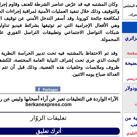
وكان المشتبه فيه قد عرّض عناصر الشرطة للعنف وقاوم إجر
ة المجلس
والتوقيف وذلك خلال تنفيذ العمليات الأمنية لمراقبة إجراءات 
 الإنسان
راء..
لمكافحة جائحة كورونا. وقد أسفر التدخل الأمني عن توقيف ال
ها
وهي الأفعال الإجرامية التي تم توثيقها بشرائط فيديو تداول
شبكات التواصل الاجتماعي وتطبيقات التراسل الفوري عل
زائري
المحمولة.
وقد تم الاحتفاظ بالمشتبه فيه تحت تدبير الحراسة النظرية
البحث الذي جرى تحت إشراف النيابة العامة المختصة، للكش
فضيحة
ظروف وملابسات وخلفيات هذه القضية، وذلك قبل أن تتم إ
العدالة صباح يومه الاثنين.
دريسي
دولار
الآراء الواردة في التعليقات تعبر عن آراء أصحابها وليس عن ر
ن
berkanexpress.com
تعليقات الزوّار
ية من
عب
أترك تعليق
التليدي