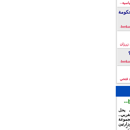
اسية--
كومة
زرزان
د فتحي
ي يحل
غربي..
جموعة
ارتين
ن”