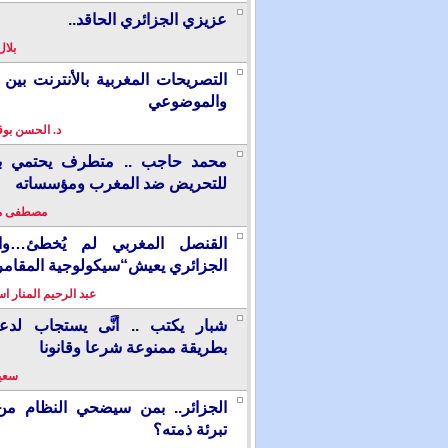
عزيزي الجزائري الحاقد..
بلال
التصريحات المغربية بالأنترنت بين ا
والموضوعي
د. الحسن بو
محمد حاجب .. متطرف يحتمي بألم
للتحريض ضد المغرب ومؤسساته
مصطفى م
القنصل المغربي لم يُخطئ…وال
الجزائري يعيش“سيكولوجية المقامر
عبد الرحيم المنار ا
شبار يكتب .. أنَّى يستجاب لدع
بطريقة ممنوعة شرعا وقانونا
سعيد
الجزائر.. بمن سيضحي النظام من
تبرئة ذمته؟