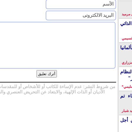
 مرميد
لذاتي
قسيمي
انيا
زراري
نظام
”
من شروط النشر: عدم الإساءة للكاتب أو للأشخاص أو للمقدسات
سليمي*
الأديان أو الذات الإلهية، والابتعاد عن التحريض العنصري وال
اء تم
 شبار
 أجل