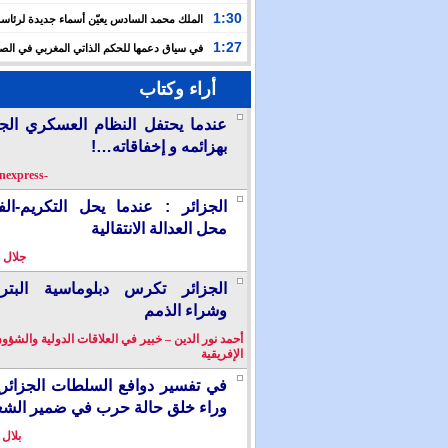
حفلا دينيا إحياء لليلة القدر
1:30
الملك محمد السادس يعيّن أسماء جديدة لرئاس
الأعلى للتكوين والبحث العلمي والمندوبية الوزارية لحقوق
1:27
في سياق دعمها للحكم الذاتي المغربي في الصح
إسبانيا تشرع في إدراج “المسيرة الخضراء” ضمن مقررات
أراء وكتاب
الدراسية
عندما يحتفل النظام العسكري الج
بهزائمه و إخفاقاته…!
-berkanexpress-
الجزائر : عندما يحل التكريم-ال
محل العدالة الانتقالية
جلال 
الجزائر تكرس دبلوماسية البترو
وشراء الذمم
أحمد نور الدين – خبير في العلاقات الدولية والشؤو
الإفريقية
في تفسير دوافع السلطات الجزائر
وراء خلق حالة حرب في ضمير الش
بلال 