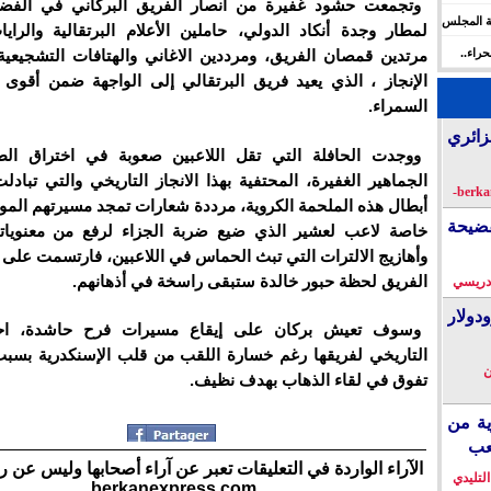
وتجمعت حشود غفيرة من أنصار الفريق البركاني في الفضا
ة المجلس
لمطار وجدة أنكاد الدولي، حاملين الأعلام البرتقالية والرايا
 الإنسان
راء..
مرتدين قمصان الفريق، ومرددين الاغاني والهتافات التشجيعية،
ها
الإنجاز ، الذي يعيد فريق البرتقالي إلى الواجهة ضمن أقوى 
السمراء.
زائري
ووجدت الحافلة التي تقل اللاعبين صعوبة في اختراق ا
الجماهير الغفيرة، المحتفية بهذا الانجاز التاريخي والتي تبادل
أبطال هذه الملحمة الكروية، مرددة شعارات تمجد مسيرتهم المو
فضيحة
خاصة لاعب لعشير الذي ضيع ضربة الجزاء لرفع من معنوياته
وأهازيج الالترات التي تبث الحماس في اللاعبين، فارتسمت على 
الفريق لحظة حبور خالدة ستبقى راسخة في أذهانهم.
دريسي
دولار
وسوف تعيش بركان على إيقاع مسيرات فرح حاشدة، احتفا
التاريخي لفريقها رغم خسارة اللقب من قلب الإسنكدرية بسبب
ن
تفوق في لقاء الذهاب بهدف نظيف.
ية من
عب
الآراء الواردة في التعليقات تعبر عن آراء أصحابها وليس عن ر
التليدي
berkanexpress.com