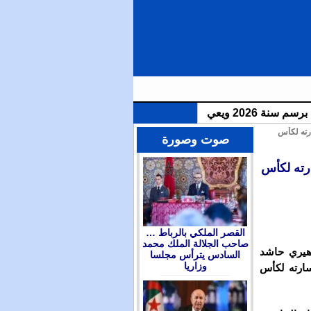
رته لكأس
الملك محمد السادس يترأس مجلسا وزاريا للتداول في التوجهات العامة لمشروع قانون المالية برسم سنة 2026 ويعين
صوت وصورة
رته لكأس
القصر الملكي بالرباط …
صاحب الجلالة الملك محمد
اهيري حاشد
السادس يترأس مجلسا
وزاريا
سارته لكأس