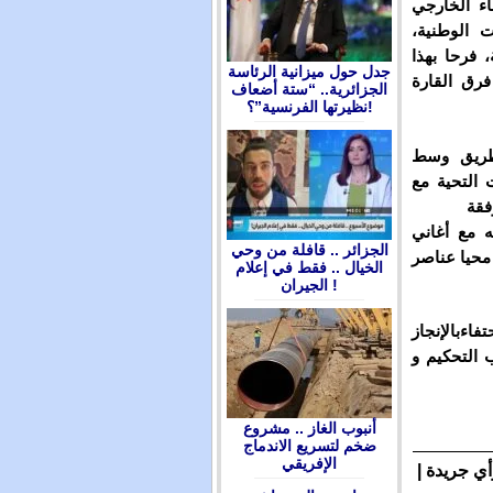
ء الخارجي
ت الوطنية،
 فرحا بهذا
جدل حول ميزانية الرئاسة
فرق القارة
الجزائرية.. “ستة أضعاف
نظيرتها الفرنسية”؟!
لطريق وسط
ت التحية مع
فقة
 مع أغاني
الجزائر .. قافلة من وحي
محيا عناصر
الخيال .. فقط في إعلام
الجيران !
ءبالإنجاز
 التحكيم و
أنبوب الغاز .. مشروع
ضخم لتسريع الاندماج
الإفريقي
أي جريدة |