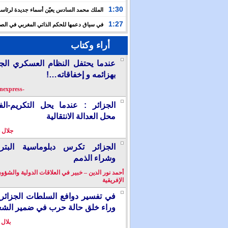
حفلا دينيا إحياء لليلة القدر
1:30
الملك محمد السادس يعيّن أسماء جديدة لرئاس
الأعلى للتكوين والبحث العلمي والمندوبية الوزارية لحقوق
1:27
في سياق دعمها للحكم الذاتي المغربي في الصح
إسبانيا تشرع في إدراج “المسيرة الخضراء” ضمن مقررات
أراء وكتاب
الدراسية
عندما يحتفل النظام العسكري الج
بهزائمه و إخفاقاته…!
-berkanexpress-
الجزائر : عندما يحل التكريم-ال
محل العدالة الانتقالية
جلال 
الجزائر تكرس دبلوماسية البترو
وشراء الذمم
أحمد نور الدين – خبير في العلاقات الدولية والشؤو
الإفريقية
في تفسير دوافع السلطات الجزائر
وراء خلق حالة حرب في ضمير الش
بلال 