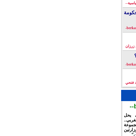
اسية--
كومة
زرزان
د فتحي
ي يحل
غربي..
جموعة
ارتين
ن”