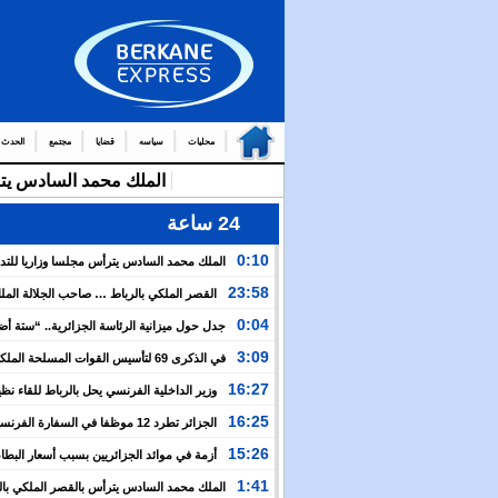
محليات
سياسه
قضايا
مجتمع
الحدث
24 ساعة
0:10
الملك محمد السادس يترأس مجلسا وزاريا للتد
التوج
23:58
القصر الملكي بالرباط … صاحب الجلالة الم
من العمال والولاة
السادس يترأس مجلسا وزاريا
0:04
جدل حول ميزانية الرئاسة الجزائرية.. “ستة أ
نظيرتها الفرنسية”؟!
3:09
في الذكرى 69 لتأسيس القوات المسلحة المل
الملك يدعو لمواصلة التعبئة من أجل تعزيز قوة الجيش و
16:27
وزير الداخلية الفرنسي يحل بالرباط للقاء نظ
الخدمة العسكرية
المغربي.. ولفتيت يقترح مراجعة مجموعة من الاتفاقيات ب
16:25
الجزائر تطرد 12 موظفا في السفارة الفرن
الوزارتين لـ”تقوية التعاون بين البلدين”
اعتقال مسؤولها القنصلي وباريس تهدد إما التراجع أو الرد
15:26
أزمة في موائد الجزائريين بسبب أسعار البطاط
1:41
الملك محمد السادس يترأس بالقصر الملكي بال