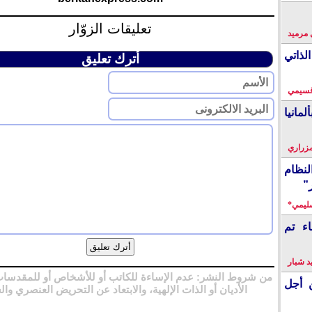
تعليقات الزوّار
 مرميد
لذاتي
أترك تعليق
قسيمي
انيا
زراري
نظام
”
سليمي*
اء تم
 شبار
من شروط النشر: عدم الإساءة للكاتب أو للأشخاص أو للمقدسات
 أجل
الأديان أو الذات الإلهية، والابتعاد عن التحريض العنصري وال