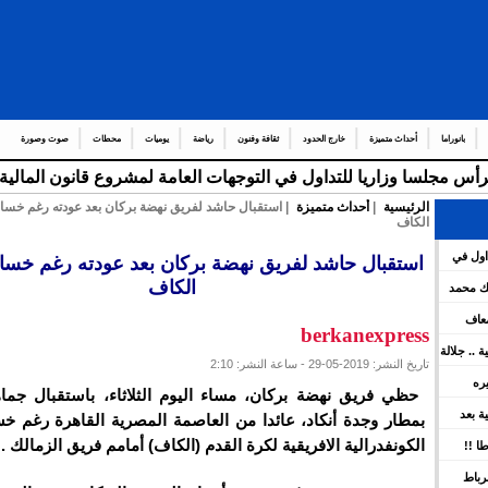
بانوراما
أحداث متميزة
خارج الحدود
ثقافة وفنون
رياضة
يوميات
محطات
صوت وصورة
الرئيسية
|
أحداث متميزة
| استقبال حاشد لفريق نهضة بركان بعد عودته رغم خسا
الكاف
عدد من
اول في
استقبال حاشد لفريق نهضة بركان بعد عودته رغم خسا
هات العامة لمشروع قانون المالية برسم سنة 2026 ويعين عدد
الكاف
لك محمد
ضعاف
berkanexpress
كية .. جلالة
تاريخ النشر: 2019-05-29 - ساعة النشر: 2:10
ينوه بورش
يره
حظي فريق نهضة بركان، مساء اليوم الثلاثاء، باستقبال جم
ين
سية بعد
بمطار وجدة أنكاد، عائدا من العاصمة المصرية القاهرة رغم خ
 بقوة
الكونفدرالية الافريقية لكرة القدم (الكاف) أمامم فريق الزمالك .
ا !!
رباط