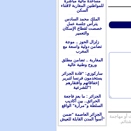
مساعدة مالية مباشرة
للمواطنين المغاربة لاقتناء
السكن
الملك محمد السادس
يترأس جلسة عمل
خصصت لقطاع الإسكان
والتعمير
زلزال الحوز .. موجة
تضامن دولية واسعة مع
المغرب
المغاربة .. تضامن مطلق
وروح وطنية عالية
ساركوزي: “قادة الجزائر
يستخدمون فرنسا لتبرير
إخفاقاتهم وافتقارهم
للشرعية”!
الجزائر : ما بعد فاجعة
الحرائق.. بين أكاديب
السلطة و”مرارة” الواقع
الجزائر العاصمة “ضمن
 أو مهاجمة
أسوأ المدن القابلة للعيش”
شتائم.