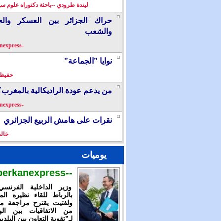
ليندة طرودي --باحثة دكتوراه علوم سي
حراك الجزائر بين العسكر والح
والشعب
-berkanexpress-
نوايا ”الجماعة”
حفيظ 
من يدعم عودة الراديكالية بالمغرب؟
-berkanexpress-
نقرات على هامش الربيع الجزائري
خال
يوميات
--berkanexpress--
وزير الداخلية الفرنس
بالرباط للقاء نظيره الم
ولفتيت يقترح مراجعة م
من الاتفاقيات بين الوز
لـ”تقوية التعاون بين البلدي