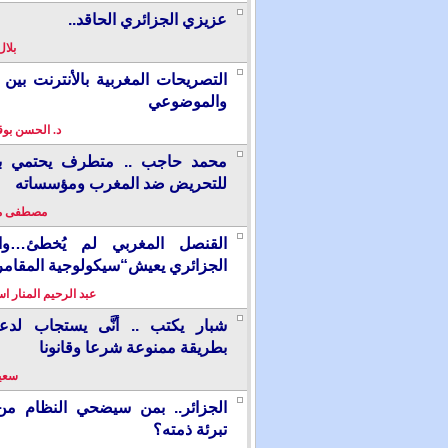
عزيزي الجزائري الحاقد..
بلال
التصريحات المغربية بالأنترنت بين ا
والموضوعي
د. الحسن بو
محمد حاجب .. متطرف يحتمي بألم
للتحريض ضد المغرب ومؤسساته
مصطفى م
القنصل المغربي لم يُخطئ…وال
الجزائري يعيش“سيكولوجية المقامر
عبد الرحيم المنار ا
شبار يكتب .. أنَّى يستجاب لدع
بطريقة ممنوعة شرعا وقانونا
سعيد
الجزائر.. بمن سيضحي النظام من
تبرئة ذمته؟