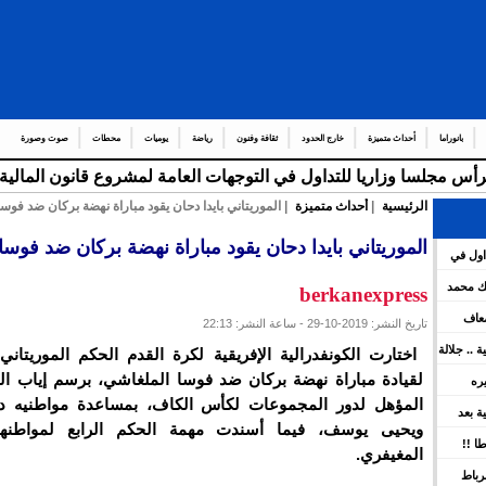
بانوراما
أحداث متميزة
خارج الحدود
ثقافة وفنون
رياضة
يوميات
محطات
صوت وصورة
الرئيسية
|
أحداث متميزة
| الموريتاني بايدا دحان يقود مباراة نهضة بركان ضد فوس
عدد من
الموريتاني بايدا دحان يقود مباراة نهضة بركان ضد فوس
اول في
هات العامة لمشروع قانون المالية برسم سنة 2026 ويعين عدد
لك محمد
berkanexpress
ضعاف
تاريخ النشر: 2019-10-29 - ساعة النشر: 22:13
كية .. جلالة
اختارت الكونفدرالية الإفريقية لكرة القدم الحكم الموريتاني 
ينوه بورش
لقيادة مباراة نهضة بركان ضد فوسا الملغاشي، برسم إياب ال
يره
المؤهل لدور المجموعات لكأس الكاف، بمساعدة مواطنيه ديب
ين
سية بعد
ويحيى يوسف، فيما أسندت مهمة الحكم الرابع لمواطنه
 بقوة
ا !!
المغيفري.
رباط