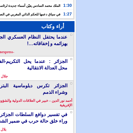
حفلا دينيا إحياء لليلة القدر
1:30
الملك محمد السادس يعيّن أسماء جديدة لرئاس
الأعلى للتكوين والبحث العلمي والمندوبية الوزارية لحقوق
1:27
في سياق دعمها للحكم الذاتي المغربي في الصح
إسبانيا تشرع في إدراج “المسيرة الخضراء” ضمن مقررات
أراء وكتاب
الدراسية
عندما يحتفل النظام العسكري الج
بهزائمه و إخفاقاته…!
-berkanexpress-
الجزائر : عندما يحل التكريم-ال
محل العدالة الانتقالية
جلال 
الجزائر تكرس دبلوماسية البترو
وشراء الذمم
أحمد نور الدين – خبير في العلاقات الدولية والشؤو
الإفريقية
في تفسير دوافع السلطات الجزائر
وراء خلق حالة حرب في ضمير الش
بلال 