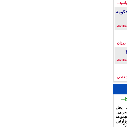
اسية--
كومة
زرزان
د فتحي
ي يحل
غربي..
جموعة
ارتين
ن”