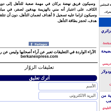
وسيكون فريق نهضة بركان في مهمة صعبة للتأهل إلى دو
ة المجلس
الكاف، على اعتبار أنه مني بالهزيمة بهدفين لصفر، في مبار
 الإنسان
راء..
وسيكون لزاما عليه تسجيل 3 أهداف لضمان التأهل، دون 
ها
هدف، لحجز بطاقة التأهل.
زائري
فضيحة
الآراء الواردة في التعليقات تعبر عن آراء أصحابها وليس عن ر
berkanexpress.com
دريسي
تعليقات الزوّار
دولار
أترك تعليق
ن
ية من
عب
التليدي