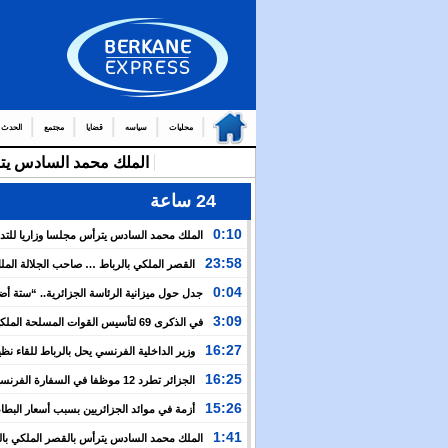
محليات
سياسه
قضايا
مجتمع
الحدث
24 ساعة
0:10
الملك محمد السادس يترأس مجلسا وزاريا للتد
التوج
23:58
القصر الملكي بالرباط … صاحب الجلالة الم
من العمال والولاة
السادس يترأس مجلسا وزاريا
0:04
جدل حول ميزانية الرئاسة الجزائرية.. “ستة أ
نظيرتها الفرنسية”؟!
3:09
في الذكرى 69 لتأسيس القوات المسلحة المل
الملك يدعو لمواصلة التعبئة من أجل تعزيز قوة الجيش و
16:27
وزير الداخلية الفرنسي يحل بالرباط للقاء نظ
الخدمة العسكرية
المغربي.. ولفتيت يقترح مراجعة مجموعة من الاتفاقيات ب
16:25
الجزائر تطرد 12 موظفا في السفارة الفرن
الوزارتين لـ”تقوية التعاون بين البلدين”
اعتقال مسؤولها القنصلي وباريس تهدد إما التراجع أو الرد
15:26
أزمة في موائد الجزائريين بسبب أسعار البطاط
1:41
الملك محمد السادس يترأس بالقصر الملكي بال