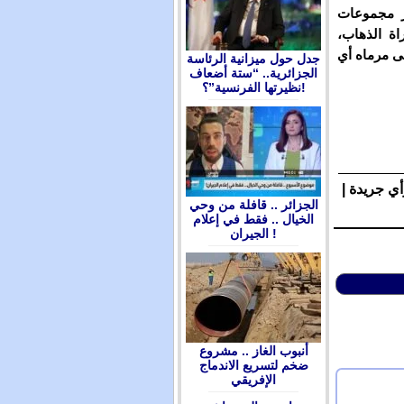
ر مجموعات
اة الذهاب،
أن تتلقى مرماه أي
جدل حول ميزانية الرئاسة
الجزائرية.. “ستة أضعاف
نظيرتها الفرنسية”؟!
أي جريدة |
الجزائر .. قافلة من وحي
الخيال .. فقط في إعلام
الجيران !
أنبوب الغاز .. مشروع
ضخم لتسريع الاندماج
الإفريقي