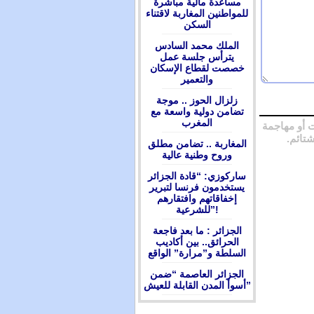
مساعدة مالية مباشرة
للمواطنين المغاربة لاقتناء
السكن
الملك محمد السادس
يترأس جلسة عمل
خصصت لقطاع الإسكان
والتعمير
زلزال الحوز .. موجة
تضامن دولية واسعة مع
المغرب
 أو مهاجمة
شتائم.
المغاربة .. تضامن مطلق
وروح وطنية عالية
ساركوزي: “قادة الجزائر
يستخدمون فرنسا لتبرير
إخفاقاتهم وافتقارهم
للشرعية”!
الجزائر : ما بعد فاجعة
الحرائق.. بين أكاديب
السلطة و”مرارة” الواقع
الجزائر العاصمة “ضمن
أسوأ المدن القابلة للعيش”