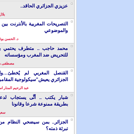
عزيزي الجزائري الحاقد..
بلال
التصريحات المغربية بالأنترنت بين ا
والموضوعي
د. الحسن بو
محمد حاجب .. متطرف يحتمي بألم
للتحريض ضد المغرب ومؤسساته
مصطفى م
القنصل المغربي لم يُخطئ…وال
الجزائري يعيش“سيكولوجية المقامر
عبد الرحيم المنار ا
شبار يكتب .. أنَّى يستجاب لدع
بطريقة ممنوعة شرعا وقانونا
سعيد
الجزائر.. بمن سيضحي النظام من
تبرئة ذمته؟