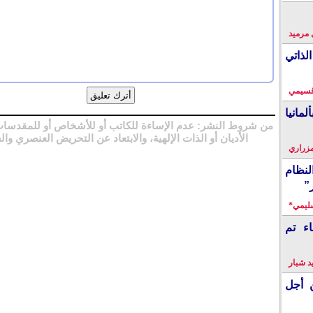
 مرميد
لذاتي
قسيمي
انيا
من شروط النشر: عدم الإساءة للكاتب أو للأشخاص أو للمقدسات
الأديان أو الذات الإلهية، والابتعاد عن التحريض العنصري وال
زراري
نظام
”
سليمي*
اء تم
 شبار
 أجل