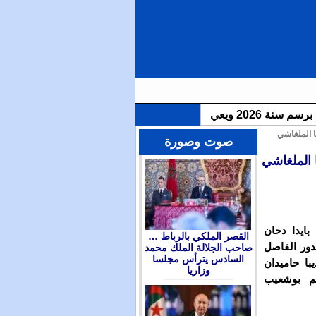
ا الملغاشي
الملك محمد السادس يترأس مجلسا وزاريا للتداول في التوجهات العامة لمشروع قانون المالية برسم سنة 2026 ويعين
صوت وصورة
ا الملغاشي
بايدا دحان
القصر الملكي بالرباط …
دور الفاصل
صاحب الجلالة الملك محمد
السادس يترأس مجلسا
ا حاميدان
وزاريا
م بوشعيب