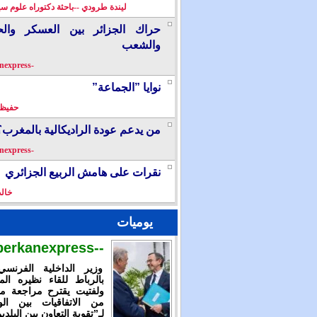
ليندة طرودي --باحثة دكتوراه علوم سي
حراك الجزائر بين العسكر والح
والشعب
-berkanexpress-
نوايا ”الجماعة”
حفيظ 
من يدعم عودة الراديكالية بالمغرب؟
-berkanexpress-
نقرات على هامش الربيع الجزائري
خال
يوميات
--berkanexpress--
وزير الداخلية الفرنس
بالرباط للقاء نظيره الم
ولفتيت يقترح مراجعة م
من الاتفاقيات بين الوز
لـ”تقوية التعاون بين البلدي