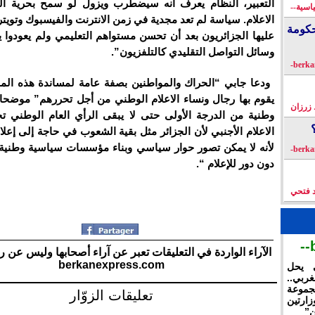
التعبير، النظام يعرف أنه سيضطرب ويزول لو سمح بحرية الت
اسية--
الاعلام. سياسة لم تعد مجدية في زمن الانترنت والفيسبوك وتويتر،
كومة
عليها الجزائريون بعد أن تحسن مستواهم التعليمي ولم يعودوا 
وسائل التواصل التقليدي كالتلفزيون”.
ودعا جابي “الحراك والمواطنين بصفة عامة لمساندة هذه المب
يقوم بها رجال ونساء الاعلام الوطني من أجل تحررهم” موضح
زرزان
وطنية من الدرجة الأولى حتى لا يبقى الرأي العام الوطني
الاعلام الأجنبي لأن الجزائر مثل بقية الشعوب في حاجة إلى إعلام
لأنه لا يمكن تصور حوار سياسي وبناء مؤسسات سياسية وطني
دون دور للإعلام “.
د فتحي
الآراء الواردة في التعليقات تعبر عن آراء أصحابها وليس عن ر
berkanexpress.com
ي يحل
غربي..
جموعة
تعليقات الزوّار
ارتين
ن”