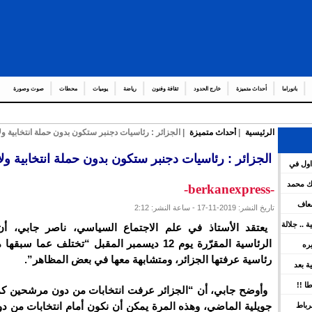
بانوراما
أحداث متميزة
خارج الحدود
ثقافة وفنون
رياضة
يوميات
محطات
صوت وصورة
الرئيسية
|
أحداث متميزة
| الجزائر : رئاسيات دجنبر ستكون بدون حملة انتخابية ول
عدد من العمال والولاة
الجزائر : رئاسيات دجنبر ستكون بدون حملة انتخابية ول
اول في
هات العامة لمشروع قانون المالية برسم سنة 2026 ويعين عدد
لك محمد
-berkanexpress-
ضعاف
تاريخ النشر: 2019-11-17 - ساعة النشر: 2:12
كية .. جلالة
يعتقد الأستاذ في علم الاجتماع السياسي، ناصر جابي، أن 
ينوه بورش
الرئاسية المقرّرة يوم 12 ديسمبر المقبل “تختلف عما س
يره
رئاسية عرفتها الجزائر، ومتشابهة معها في بعض المظاهر”.
ين
سية بعد
 بقوة
ا !!
وأوضح جابي، أن “الجزائر عرفت انتخابات من دون مرشحين 
جويلية الماضي، وهذه المرة يمكن أن نكون أمام انتخابات من د
رباط