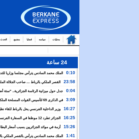
محليات
سياسه
قضايا
مجتمع
الحدث
24 ساعة
0:10
الملك محمد السادس يترأس مجلسا وزاريا للتد
التوج
23:58
القصر الملكي بالرباط … صاحب الجلالة الم
من العمال والولاة
السادس يترأس مجلسا وزاريا
0:04
جدل حول ميزانية الرئاسة الجزائرية.. “ستة أ
نظيرتها الفرنسية”؟!
3:09
في الذكرى 69 لتأسيس القوات المسلحة المل
الملك يدعو لمواصلة التعبئة من أجل تعزيز قوة الجيش و
16:27
وزير الداخلية الفرنسي يحل بالرباط للقاء نظ
الخدمة العسكرية
المغربي.. ولفتيت يقترح مراجعة مجموعة من الاتفاقيات ب
16:25
الجزائر تطرد 12 موظفا في السفارة الفرن
الوزارتين لـ”تقوية التعاون بين البلدين”
اعتقال مسؤولها القنصلي وباريس تهدد إما التراجع أو الرد
15:26
أزمة في موائد الجزائريين بسبب أسعار البطاط
1:41
الملك محمد السادس يترأس بالقصر الملكي بال