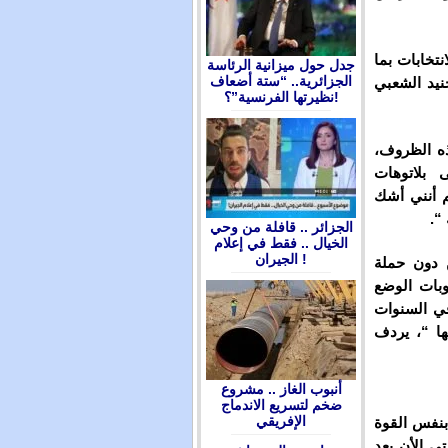
نتخابات بما
جدل حول ميزانية الرئاسة
الجزائرية.. “ستة أضعاف
جنيد الشعبي
نظيرتها الفرنسية”؟!
ذه الظروف،
بلاتوهات
م أنني أشك
“.
الجزائر .. قافلة من وحي
الخيال .. فقط في إعلام
الجيران !
ن دون حملة
وبات الوضع
في السنوات
ها “، يردف
أنبوب الغاز .. مشروع
ضخم لتسريع الاندماج
الإفريقي
 بنفس القوة
ى الأن بعد