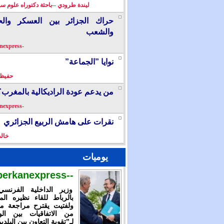
ليندة طرودي --باحثة دكتوراه علوم سي
حراك الجزائر بين العسكر والح
والشعب
-berkanexpress-
نوايا ”الجماعة”
حفيظ 
من يدعم عودة الراديكالية بالمغرب؟
-berkanexpress-
نقرات على هامش الربيع الجزائري
خال
يوميات
--berkanexpress--
وزير الداخلية الفرنس
بالرباط للقاء نظيره الم
ولفتيت يقترح مراجعة م
من الاتفاقيات بين الوز
لـ”تقوية التعاون بين البلدي