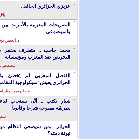
عزيزي الجزائري الحاقد..
بلال
التصريحات المغربية بالأنترنت بين ا
والموضوعي
د. الحسن بو
محمد حاجب .. متطرف يحتمي بألم
للتحريض ضد المغرب ومؤسساته
مصطفى م
القنصل المغربي لم يُخطئ…وال
الجزائري يعيش“سيكولوجية المقامر
عبد الرحيم المنار ا
شبار يكتب .. أنَّى يستجاب لدع
بطريقة ممنوعة شرعا وقانونا
سعيد
الجزائر.. بمن سيضحي النظام من
تبرئة ذمته؟