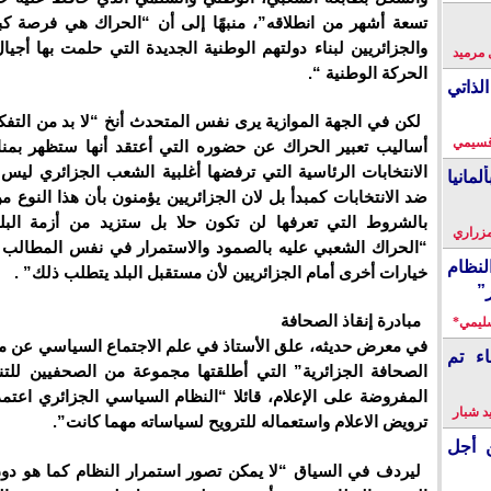
تسعة أشهر من انطلاقه”، منبهًا إلى أن “الحراك هي فرصة كبي
والجزائريين لبناء دولتهم الوطنية الجديدة التي حلمت بها أجيا
 مرميد
الحركة الوطنية “.
لذاتي
لكن في الجهة الموازية يرى نفس المتحدث أنخ “لا بد من التفكي
قسيمي
أساليب تعبير الحراك عن حضوره التي أعتقد أنها ستظهر بم
الانتخابات الرئاسية التي ترفضها أغلبية الشعب الجزائري ليس 
انيا
ضد الانتخابات كمبدأ بل لان الجزائريين يؤمنون بأن هذا النوع من
بالشروط التي تعرفها لن تكون حلا بل ستزيد من أزمة البل
زراري
“الحراك الشعبي عليه بالصمود والاستمرار في نفس المطالب لأ
نظام
خيارات أخرى أمام الجزائريين لأن مستقبل البلد يتطلب ذلك” .
”
مبادرة إنقاذ الصحافة
سليمي*
في معرض حديثه، علق الأستاذ في علم الاجتماع السياسي عن مبا
اء تم
الصحافة الجزائرية” التي أطلقتها مجموعة من الصحفيين للتندي
المفروضة على الإعلام، قائلا “النظام السياسي الجزائري اعتمد
 شبار
ترويض الاعلام واستعماله للترويح لسياساته مهما كانت”.
 أجل
ليردف في السياق “لا يمكن تصور استمرار النظام كما هو دو