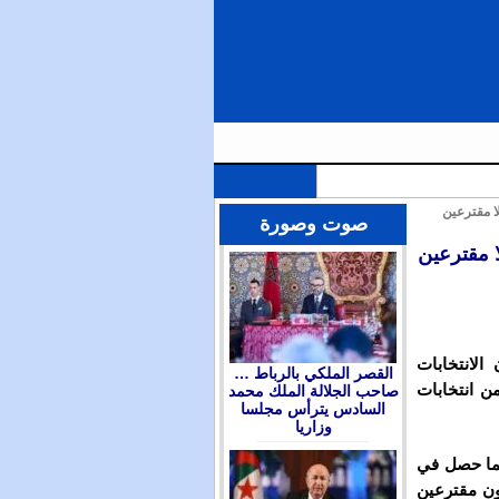
ا مقترعين
الملك محمد السادس يترأس مجلسا وزاريا للتداول في التوجهات العامة لمشروع قانون المالية برسم سنة 2026 ويعين
صوت وصورة
ا مقترعين
الانتخابات
القصر الملكي بالرباط …
بقها من انتخابات
صاحب الجلالة الملك محمد
السادس يترأس مجلسا
وزاريا
كما حصل في
ون مقترعين