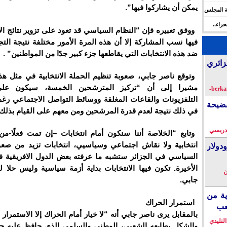
يمكن أن يشاركوا فيها”.
ة المجلس
 الإنسان
راء..
ووفق تعبيره فإن “النظام السياسي قد تعود على تزوير نتائج الا
ها
فيها نسب المشاركة إلا أن هذه المرة الأمور مختلفة نتيجة الت
ضد هذه الانتخابات التي يقاطعها جزء كبير جدًا من المواطنين” .
زائري
وتوقع ناصر جابي، صعوبة تنظيم الحملة الانتخابية في مثل ه
مشيرا إلى أن “تركيز المترشحين الخمسة، سيكون على 
التلفزيونات والقاعات المغلقة ووسائط التواصل الاجتماعي رغ
فضيحة
في ذلك نتيجة لعدم قدرة المرشحين ومن معهم على القيام بذلك 
دريسي
وتابع “الخلاصة أننا سنكون أمام انتخابات –إن تمت فعلًا-م
انتخابية ولا نقاش اجتماعي وسياسيي، انتخابات تزيد من صع
دولار
السياسي في الجزائر ستشبه ما عرفته بعض الدول الافريقية 
الأخيرة. تكون فيها الانتخابات بداية أزمة سياسية وليس حلا ل
ن
جابي.
ية من
استمرار الحراك
عب
بالمقابل يرى ناصر جابي أنه “لا خيار أمام الحراك إلا الاستمرار
التليدي
والشكل بطابعه الشعبي، الوطني والسلمي الذي حافظ عليه حت