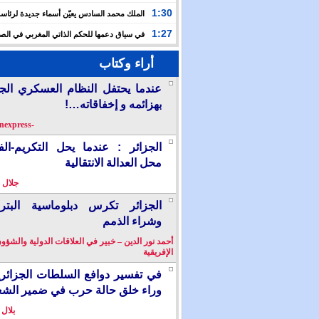
حفلا دينيا إحياء لليلة القدر
1:30
الملك محمد السادس يعيّن أسماء جديدة لرئاس
الأعلى للتكوين والبحث العلمي والمندوبية الوزارية لحقوق
1:27
في سياق دعمها للحكم الذاتي المغربي في الصح
إسبانيا تشرع في إدراج “المسيرة الخضراء” ضمن مقررات
أراء وكتاب
الدراسية
عندما يحتفل النظام العسكري الج
بهزائمه و إخفاقاته…!
-berkanexpress-
الجزائر : عندما يحل التكريم-ال
محل العدالة الانتقالية
جلال 
الجزائر تكرس دبلوماسية البترو
وشراء الذمم
أحمد نور الدين – خبير في العلاقات الدولية والشؤو
الإفريقية
في تفسير دوافع السلطات الجزائر
وراء خلق حالة حرب في ضمير الش
بلال 