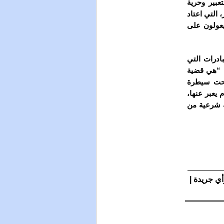
عبير وحرية
 التي اعتاد
يعولون على
ادرات التي
ا “هي قضية
 تحت سيطرة
 يعبر عنها،
ة شرعية من
أي جريدة |