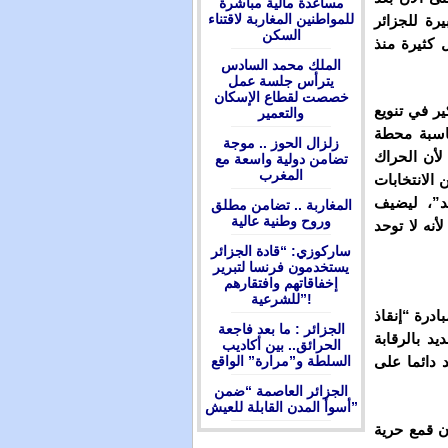
مساعدة مالية مباشرة
للمواطنين المغاربة لاقتناء
رة للجزائر
السكن
ل كثيرة منذ
الملك محمد السادس
يترأس جلسة عمل
خصصت لقطاع الإسكان
ر في تنويع
والتعمير
ناسبة محطة
زلزال الحوز .. موجة
لأن الحراك
تضامن دولية واسعة مع
المغرب
 الانتخابات
د”، ليضيف
المغاربة .. تضامن مطلق
وروح وطنية عالية
نه لا توحد
ساركوزي: “قادة الجزائر
يستخدمون فرنسا لتبرير
إخفاقاتهم وافتقارهم
للشرعية”!
درة “إنقاذ
الجزائر : ما بعد فاجعة
د بالرقابة
الحرائق.. بين أكاديب
السلطة و”مرارة” الواقع
 دائما على
الجزائر العاصمة “ضمن
أسوأ المدن القابلة للعيش”
ن قمع حرية