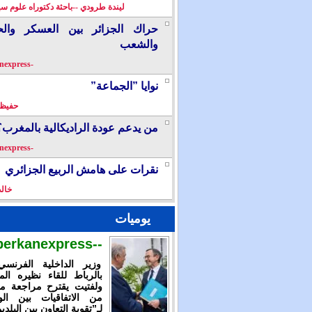
ليندة طرودي --باحثة دكتوراه علوم سي
حراك الجزائر بين العسكر والح
والشعب
-berkanexpress-
نوايا ”الجماعة”
حفيظ 
من يدعم عودة الراديكالية بالمغرب؟
-berkanexpress-
نقرات على هامش الربيع الجزائري
خال
يوميات
--berkanexpress--
وزير الداخلية الفرنس
بالرباط للقاء نظيره الم
ولفتيت يقترح مراجعة م
من الاتفاقيات بين الوز
لـ”تقوية التعاون بين البلدي