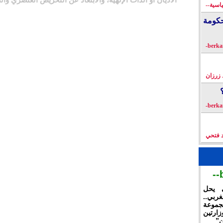
اسية--
كومة
زرزان
د فتحي
ي يحل
غربي..
جموعة
ارتين
ن”