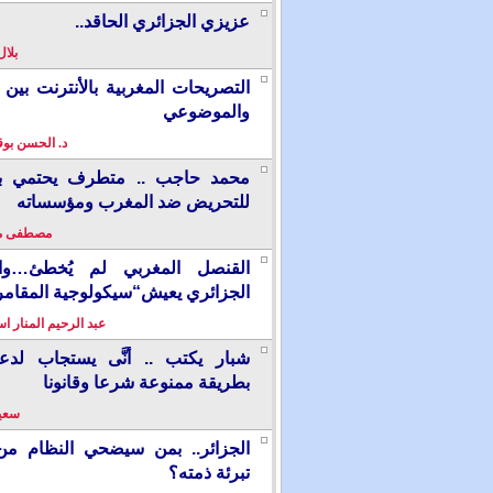
عزيزي الجزائري الحاقد..
بلال
التصريحات المغربية بالأنترنت بين ا
والموضوعي
د. الحسن بو
محمد حاجب .. متطرف يحتمي بألم
للتحريض ضد المغرب ومؤسساته
مصطفى م
القنصل المغربي لم يُخطئ…وال
الجزائري يعيش“سيكولوجية المقامر
عبد الرحيم المنار ا
شبار يكتب .. أنَّى يستجاب لدع
بطريقة ممنوعة شرعا وقانونا
سعيد
الجزائر.. بمن سيضحي النظام من
تبرئة ذمته؟