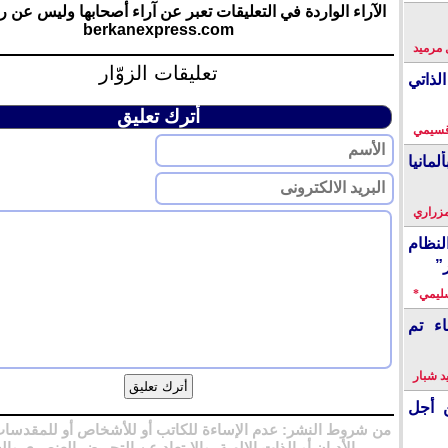
الآراء الواردة في التعليقات تعبر عن آراء أصحابها وليس عن ر
berkanexpress.com
 مرميد
تعليقات الزوّار
لذاتي
أترك تعليق
قسيمي
انيا
زراري
نظام
”
سليمي*
اء تم
 شبار
 أجل
من شروط النشر: عدم الإساءة للكاتب أو للأشخاص أو للمقدسات
الأديان أو الذات الإلهية، والابتعاد عن التحريض العنصري وال