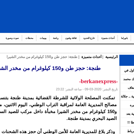
بانوراما
أحداث متميزة
خارج الحدود
ثقافة وفنون
رياضة
يوميات
محطات
صوت وصورة
الرئيسية
|
أحداث متميزة
| طنجة: حجز طن و150 كيلوغرام من مخدر الشيرا
عدد من العمال و
_
طنجة: حجز طن و150 كيلوغرام من مخدر الشيرا
اول في
هات العامة لمشروع قانون المالية برسم سنة 2026 ويعين عدد
لك محمد
-berkanexpress-
ضعاف
تاريخ النشر: 2020-03-09 - ساعة النشر: 23:22
كية .. جلالة
تمكنت المصلحة الولائية للشرطة القضائية بمدينة طنجة بتنس
ينوه بورش
مصالح المديرية العامة لمراقبة التراب الوطني، اليوم الاثنين
يره
و150 كيلوغرام من مخدر الشيرا مخبأة داخل مركب للصيد الس
ين
سية بعد
الصيد البحري بمدينة طنجة.
 بقوة
ا !!
وذكر بلاغ للمديرية العامة للأمن الوطني أن حجز هذه الشحنات 
رباط