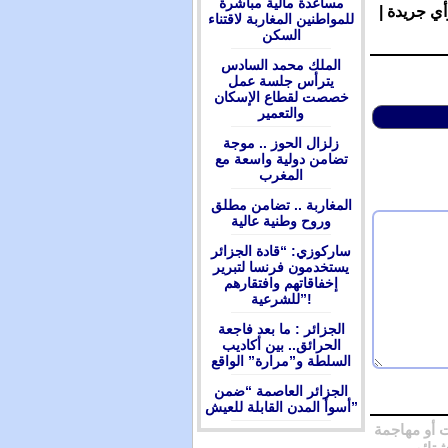
مساعدة مالية مباشرة
أي جريدة |
للمواطنين المغاربة لاقتناء
السكن
الملك محمد السادس
يترأس جلسة عمل
خصصت لقطاع الإسكان
والتعمير
زلزال الحوز .. موجة
تضامن دولية واسعة مع
المغرب
المغاربة .. تضامن مطلق
وروح وطنية عالية
ساركوزي: “قادة الجزائر
يستخدمون فرنسا لتبرير
إخفاقاتهم وافتقارهم
للشرعية”!
الجزائر : ما بعد فاجعة
الحرائق.. بين أكاديب
السلطة و”مرارة” الواقع
الجزائر العاصمة “ضمن
أسوأ المدن القابلة للعيش”
 أو مهاجمة
شتائم.