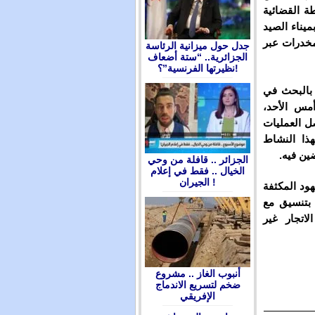
ة القضائية
الشيرا بميناء الصيد
مخدرات عبر
جدل حول ميزانية الرئاسة
الجزائرية.. “ستة أضعاف
نظيرتها الفرنسية”؟!
 بالبحث في
مس الأحد،
صل العمليات
هذا النشاط
ين فيه.
الجزائر .. قافلة من وحي
الخيال .. فقط في إعلام
الجيران !
ود المكثفة
 بتنسيق مع
لاتجار غير
أنبوب الغاز .. مشروع
ضخم لتسريع الاندماج
الإفريقي