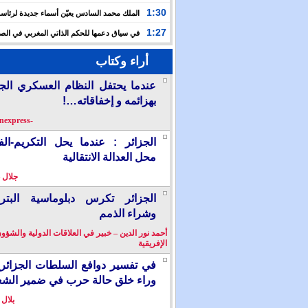
حفلا دينيا إحياء لليلة القدر
1:30
الملك محمد السادس يعيّن أسماء جديدة لرئاس
الأعلى للتكوين والبحث العلمي والمندوبية الوزارية لحقوق
1:27
في سياق دعمها للحكم الذاتي المغربي في الصح
إسبانيا تشرع في إدراج “المسيرة الخضراء” ضمن مقررات
أراء وكتاب
الدراسية
عندما يحتفل النظام العسكري الج
بهزائمه و إخفاقاته…!
-berkanexpress-
الجزائر : عندما يحل التكريم-ال
محل العدالة الانتقالية
جلال 
الجزائر تكرس دبلوماسية البترو
وشراء الذمم
أحمد نور الدين – خبير في العلاقات الدولية والشؤو
الإفريقية
في تفسير دوافع السلطات الجزائر
وراء خلق حالة حرب في ضمير الش
بلال 