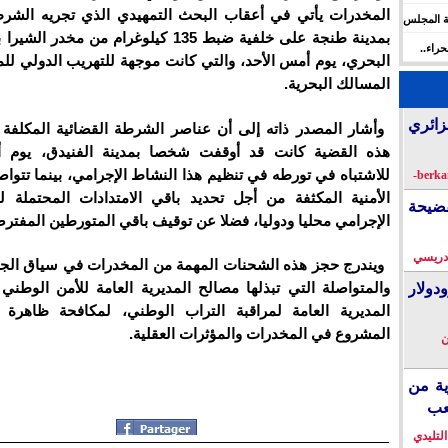
المخدرات يأتي في أعقاب البحث التمهيدي الذي تجريه الشرط
ة المجلس
بمدينة طنجة على خلفية ضبط 135 كيلوغرام من مخدر 
 الإنسان
راء..
البحري، يوم أمس الأحد، والتي كانت موجهة للتهريب الدولي لل
ها
المسالك البحرية.
زائري
وأشار المصدر ذاته إلى أن عناصر الشرطة القضائية المكلفة
هذه القضية كانت قد أوقفت شخصا بمدينة الفنيدق، يوم أ
للاشتباه في تورطه في تنظيم هذا النشاط الإجرامي، بينما تتوا
الأمنية المكثفة من أجل تحديد باقي الامتدادات المحتملة ل
فضيحة
الإجرامي محليا ودوليا، فضلا عن توقيف باقي المتورطين المفترض
دريسي
ويندرج حجز هذه الشحنات المهمة من المخدرات في سياق الجه
والمتواصلة التي تبذلها مصالح المديرية العامة للأمن الوطني
دولار
المديرية العامة لمراقبة التراب الوطني، لمكافحة ظاهرة ا
المشروع في المخدرات والمؤثرات العقلية.
ن
ية من
عب
التليدي