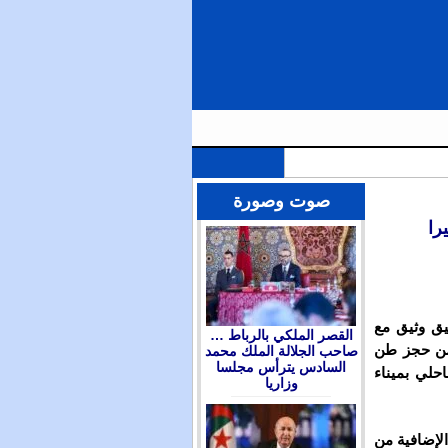
الملك محمد السادس يترأس مجلسا وزاريا للتداول في التوجهات العامة لمشروع قانون المالية برسم سنة 2026 ويعين
صوت وصورة
يق وثيق مع
القصر الملكي بالرباط …
، من حجز طن
صاحب الجلالة الملك محمد
السادس يترأس مجلسا
احلي بميناء
وزاريا
الإضافية من