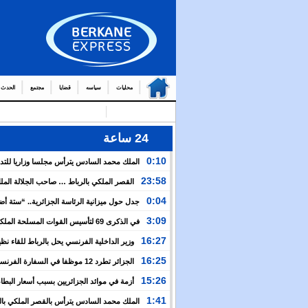
محليات
سياسه
قضايا
مجتمع
الحدث
24 ساعة
0:10
الملك محمد السادس يترأس مجلسا وزاريا للتد
التوج
23:58
القصر الملكي بالرباط … صاحب الجلالة الم
من العمال والولاة
السادس يترأس مجلسا وزاريا
0:04
جدل حول ميزانية الرئاسة الجزائرية.. “ستة أ
نظيرتها الفرنسية”؟!
3:09
في الذكرى 69 لتأسيس القوات المسلحة المل
الملك يدعو لمواصلة التعبئة من أجل تعزيز قوة الجيش و
16:27
وزير الداخلية الفرنسي يحل بالرباط للقاء نظ
الخدمة العسكرية
المغربي.. ولفتيت يقترح مراجعة مجموعة من الاتفاقيات ب
16:25
الجزائر تطرد 12 موظفا في السفارة الفرن
الوزارتين لـ”تقوية التعاون بين البلدين”
اعتقال مسؤولها القنصلي وباريس تهدد إما التراجع أو الرد
15:26
أزمة في موائد الجزائريين بسبب أسعار البطاط
1:41
الملك محمد السادس يترأس بالقصر الملكي بال