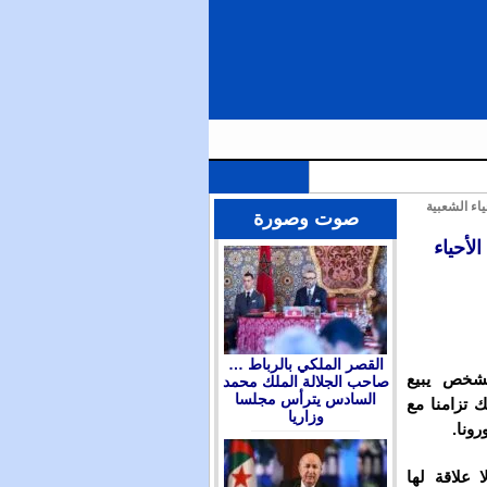
اء الشعبية
الملك محمد السادس يترأس مجلسا وزاريا للتداول في التوجهات العامة لمشروع قانون المالية برسم سنة 2026 ويعين
صوت وصورة
لأحياء
القصر الملكي بالرباط …
لشخص يبيع
صاحب الجلالة الملك محمد
السادس يترأس مجلسا
ك تزامنا مع
وزاريا
ونا.
علاقة لها