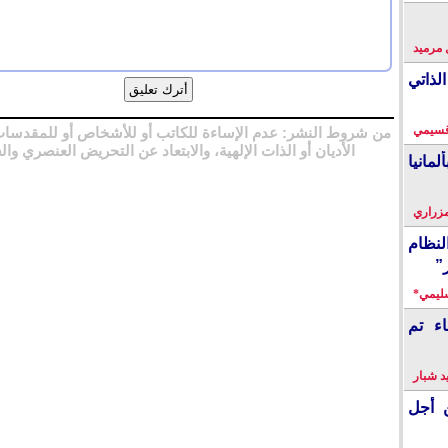
 مرميد
لذاتي
قسيمي
من شروط النشر: عدم الإساءة للكاتب أو للأشخاص أو للمقدسات
الأديان أو الذات الإلهية، والابتعاد عن التحريض العنصري وال
انيا
زراري
نظام
”
سليمي*
اء تم
 شبار
 أجل