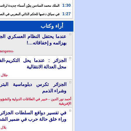
حفلا دينيا إحياء لليلة القدر
1:30
الملك محمد السادس يعيّن أسماء جديدة لرئاس
الأعلى للتكوين والبحث العلمي والمندوبية الوزارية لحقوق
1:27
في سياق دعمها للحكم الذاتي المغربي في الصح
إسبانيا تشرع في إدراج “المسيرة الخضراء” ضمن مقررات
أراء وكتاب
الدراسية
عندما يحتفل النظام العسكري الج
بهزائمه و إخفاقاته…!
-berkanexpress-
الجزائر : عندما يحل التكريم-ال
محل العدالة الانتقالية
جلال 
الجزائر تكرس دبلوماسية البترو
وشراء الذمم
أحمد نور الدين – خبير في العلاقات الدولية والشؤو
الإفريقية
في تفسير دوافع السلطات الجزائر
وراء خلق حالة حرب في ضمير الش
بلال 