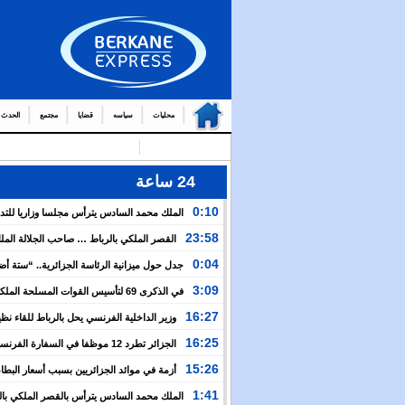
محليات
سياسه
قضايا
مجتمع
الحدث
24 ساعة
0:10
الملك محمد السادس يترأس مجلسا وزاريا للتد
التوج
23:58
القصر الملكي بالرباط … صاحب الجلالة الم
من العمال والولاة
السادس يترأس مجلسا وزاريا
0:04
جدل حول ميزانية الرئاسة الجزائرية.. “ستة أ
نظيرتها الفرنسية”؟!
3:09
في الذكرى 69 لتأسيس القوات المسلحة المل
الملك يدعو لمواصلة التعبئة من أجل تعزيز قوة الجيش و
16:27
وزير الداخلية الفرنسي يحل بالرباط للقاء نظ
الخدمة العسكرية
المغربي.. ولفتيت يقترح مراجعة مجموعة من الاتفاقيات ب
16:25
الجزائر تطرد 12 موظفا في السفارة الفرن
الوزارتين لـ”تقوية التعاون بين البلدين”
اعتقال مسؤولها القنصلي وباريس تهدد إما التراجع أو الرد
15:26
أزمة في موائد الجزائريين بسبب أسعار البطاط
1:41
الملك محمد السادس يترأس بالقصر الملكي بال