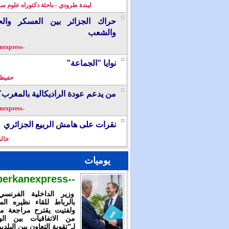
ليندة طرودي --باحثة دكتوراه علوم سي
حراك الجزائر بين العسكر والح
والشعب
-berkanexpress-
نوايا ”الجماعة”
حفيظ 
من يدعم عودة الراديكالية بالمغرب؟
-berkanexpress-
نقرات على هامش الربيع الجزائري
خال
يوميات
--berkanexpress--
وزير الداخلية الفرنس
بالرباط للقاء نظيره الم
ولفتيت يقترح مراجعة م
من الاتفاقيات بين الوز
لـ”تقوية التعاون بين البلدي