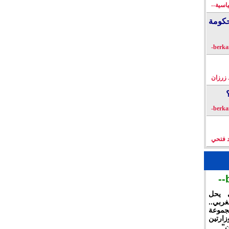
اسية--
كومة
زرزان
د فتحي
ي يحل
غربي..
جموعة
ارتين
ن”