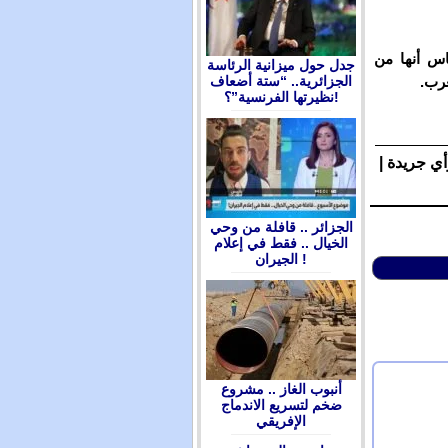
س أنها من
جدل حول ميزانية الرئاسة
غرب.
الجزائرية.. “ستة أضعاف
نظيرتها الفرنسية”؟!
أي جريدة |
الجزائر .. قافلة من وحي
الخيال .. فقط في إعلام
الجيران !
أنبوب الغاز .. مشروع
ضخم لتسريع الاندماج
الإفريقي