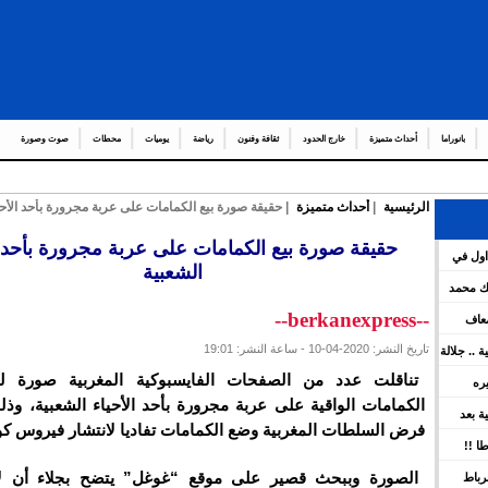
بانوراما
أحداث متميزة
خارج الحدود
ثقافة وفنون
رياضة
يوميات
محطات
صوت وصورة
الرئيسية
|
أحداث متميزة
| حقيقة صورة بيع الكمامات على عربة مجرورة بأحد الأحي
عدد من العمال
حقيقة صورة بيع الكمامات على عربة مجرورة بأحد ا
اول في
الشعبية
هات العامة لمشروع قانون المالية برسم سنة 2026 ويعين عدد
لك محمد
--berkanexpress--
ضعاف
تاريخ النشر: 2020-04-10 - ساعة النشر: 19:01
كية .. جلالة
ينوه بورش
تناقلت عدد من الصفحات الفايسبوكية المغربية صورة 
يره
الكمامات الواقية على عربة مجرورة بأحد الأحياء الشعبية، وذل
ين
سية بعد
فرض السلطات المغربية وضع الكمامات تفاديا لانتشار فيروس كور
 بقوة
ا !!
الصورة وببحث قصير على موقع “غوغل” يتضح بجلاء أن لا 
رباط