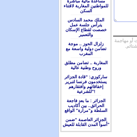
مساعدة مالية مباشرة
للمواطنين المغاربة لاقتناء
السكن
الملك محمد السادس
يترأس جلسة عمل
خصصت لقطاع الإسكان
والتعمير
 أو مهاجمة
زلزال الحوز .. موجة
شتائم.
تضامن دولية واسعة مع
المغرب
المغاربة .. تضامن مطلق
وروح وطنية عالية
ساركوزي: “قادة الجزائر
يستخدمون فرنسا لتبرير
إخفاقاتهم وافتقارهم
للشرعية”!
الجزائر : ما بعد فاجعة
الحرائق.. بين أكاديب
السلطة و”مرارة” الواقع
الجزائر العاصمة “ضمن
أسوأ المدن القابلة للعيش”