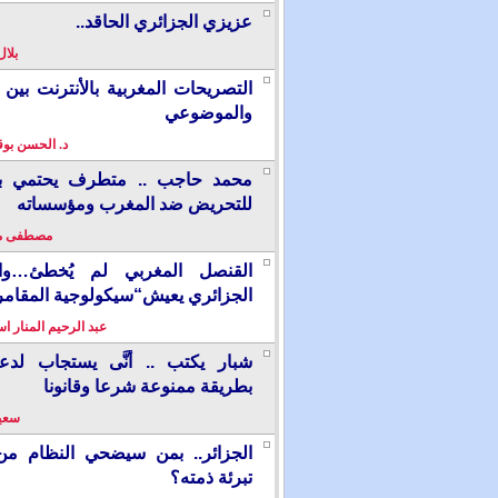
عزيزي الجزائري الحاقد..
بلال
التصريحات المغربية بالأنترنت بين ا
والموضوعي
د. الحسن بو
محمد حاجب .. متطرف يحتمي بألم
للتحريض ضد المغرب ومؤسساته
مصطفى م
القنصل المغربي لم يُخطئ…وال
الجزائري يعيش“سيكولوجية المقامر
عبد الرحيم المنار ا
شبار يكتب .. أنَّى يستجاب لدع
بطريقة ممنوعة شرعا وقانونا
سعيد
الجزائر.. بمن سيضحي النظام من
تبرئة ذمته؟