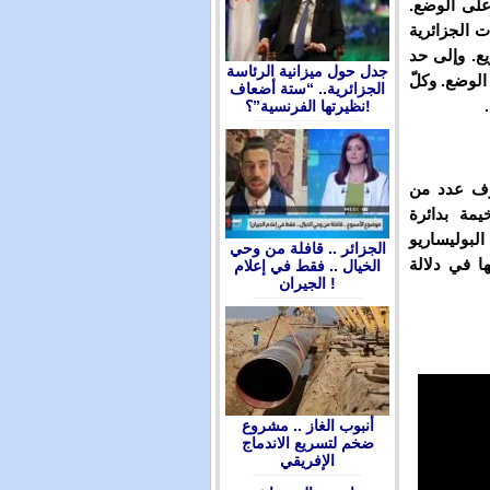
على الوضع.
ت الجزائرية
ع. وإلى حد
جدل حول ميزانية الرئاسة
الوضع. وكلّ
الجزائرية.. “ستة أضعاف
نظيرتها الفرنسية”؟!
وف عدد من
يمة بدائرة
لبوليساريو
الجزائر .. قافلة من وحي
ا في دلالة
الخيال .. فقط في إعلام
الجيران !
أنبوب الغاز .. مشروع
ضخم لتسريع الاندماج
الإفريقي