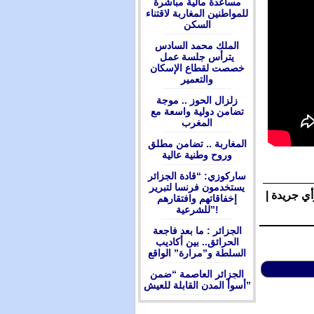
مساعدة مالية مباشرة
للمواطنين المغاربة لاقتناء
السكن
الملك محمد السادس
يترأس جلسة عمل
خصصت لقطاع الإسكان
والتعمير
زلزال الحوز .. موجة
تضامن دولية واسعة مع
المغرب
المغاربة .. تضامن مطلق
وروح وطنية عالية
ساركوزي: “قادة الجزائر
يستخدمون فرنسا لتبرير
أي جريدة |
إخفاقاتهم وافتقارهم
للشرعية”!
الجزائر : ما بعد فاجعة
الحرائق.. بين أكاديب
السلطة و”مرارة” الواقع
الجزائر العاصمة “ضمن
أسوأ المدن القابلة للعيش”