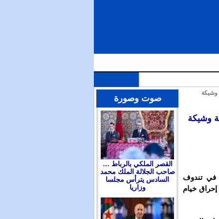
ة وشيكة
الملك محمد السادس يترأس مجلسا وزاريا للتداول في التوجهات العامة لمشروع قانون المالية برسم سنة 2026 ويعين
صوت وصورة
ية وشيكة
القصر الملكي بالرباط …
صاحب الجلالة الملك محمد
 احتقانا كبيرا في تندوف
السادس يترأس مجلسا
وزاريا
 إحراق خيام