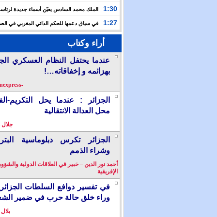
حفلا دينيا إحياء لليلة القدر
1:30
الملك محمد السادس يعيّن أسماء جديدة لرئاس
الأعلى للتكوين والبحث العلمي والمندوبية الوزارية لحقوق
1:27
في سياق دعمها للحكم الذاتي المغربي في الصح
إسبانيا تشرع في إدراج “المسيرة الخضراء” ضمن مقررات
أراء وكتاب
الدراسية
عندما يحتفل النظام العسكري الج
بهزائمه و إخفاقاته…!
-berkanexpress-
الجزائر : عندما يحل التكريم-ال
محل العدالة الانتقالية
جلال 
الجزائر تكرس دبلوماسية البترو
وشراء الذمم
أحمد نور الدين – خبير في العلاقات الدولية والشؤو
الإفريقية
في تفسير دوافع السلطات الجزائر
وراء خلق حالة حرب في ضمير الش
بلال 