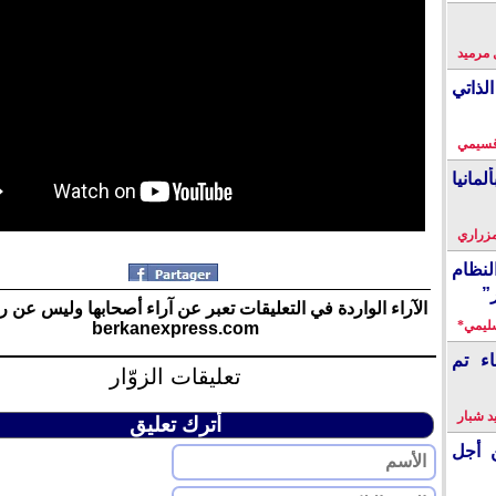
 مرميد
لذاتي
قسيمي
انيا
زراري
نظام
”
الآراء الواردة في التعليقات تعبر عن آراء أصحابها وليس عن ر
سليمي*
berkanexpress.com
اء تم
تعليقات الزوّار
 شبار
أترك تعليق
 أجل