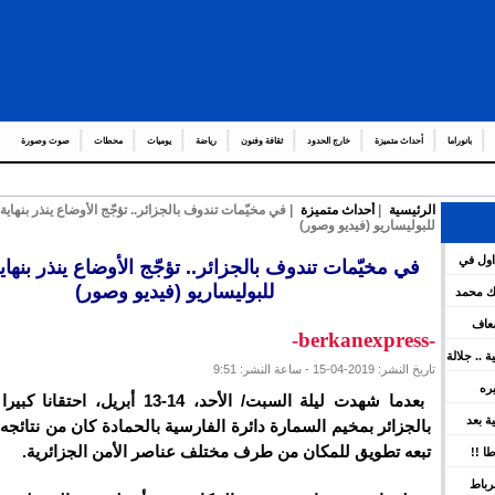
بانوراما
أحداث متميزة
خارج الحدود
ثقافة وفنون
رياضة
يوميات
محطات
صوت وصورة
الرئيسية
|
أحداث متميزة
| في مخيّمات تندوف بالجزائر.. تؤجّج الأوضاع ينذر بنهاي
للبوليساريو (فيديو وصور)
عدد من الع
اول في
في مخيّمات تندوف بالجزائر.. تؤجّج الأوضاع ينذر بنها
هات العامة لمشروع قانون المالية برسم سنة 2026 ويعين عدد
للبوليساريو (فيديو وصور)
لك محمد
ضعاف
-berkanexpress-
كية .. جلالة
تاريخ النشر: 2019-04-15 - ساعة النشر: 9:51
ينوه بورش
يره
بعدما شهدت ليلة السبت/ الأحد، 14-13 أبريل،
ين
سية بعد
بالجزائر بمخيم السمارة دائرة الفارسية بالحمادة كان من نتائجه
 بقوة
تبعه تطويق للمكان من طرف مختلف عناصر الأمن الجزائرية.
ا !!
رباط