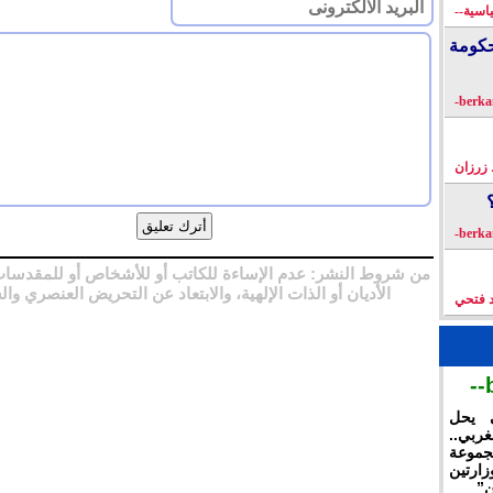
اسية--
كومة
زرزان
من شروط النشر: عدم الإساءة للكاتب أو للأشخاص أو للمقدسات
الأديان أو الذات الإلهية، والابتعاد عن التحريض العنصري وال
د فتحي
ي يحل
غربي..
جموعة
ارتين
ن”