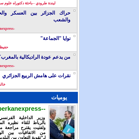
ليندة طرودي --باحثة دكتوراه علوم سي
حراك الجزائر بين العسكر والح
والشعب
-berkanexpress-
نوايا ”الجماعة”
حفيظ 
من يدعم عودة الراديكالية بالمغرب؟
-berkanexpress-
نقرات على هامش الربيع الجزائري
خال
يوميات
--berkanexpress--
وزير الداخلية الفرنس
بالرباط للقاء نظيره الم
ولفتيت يقترح مراجعة م
من الاتفاقيات بين الوز
لـ”تقوية التعاون بين البلدي