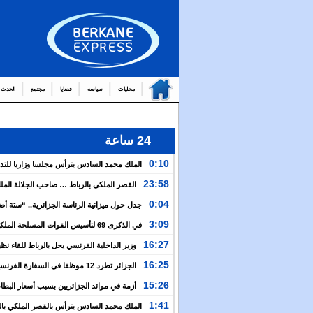
محليات
سياسه
قضايا
مجتمع
الحدث
24 ساعة
0:10
الملك محمد السادس يترأس مجلسا وزاريا للتد
التوج
23:58
القصر الملكي بالرباط … صاحب الجلالة الم
من العمال والولاة
السادس يترأس مجلسا وزاريا
0:04
جدل حول ميزانية الرئاسة الجزائرية.. “ستة أ
نظيرتها الفرنسية”؟!
3:09
في الذكرى 69 لتأسيس القوات المسلحة المل
الملك يدعو لمواصلة التعبئة من أجل تعزيز قوة الجيش و
16:27
وزير الداخلية الفرنسي يحل بالرباط للقاء نظ
الخدمة العسكرية
المغربي.. ولفتيت يقترح مراجعة مجموعة من الاتفاقيات ب
16:25
الجزائر تطرد 12 موظفا في السفارة الفرن
الوزارتين لـ”تقوية التعاون بين البلدين”
اعتقال مسؤولها القنصلي وباريس تهدد إما التراجع أو الرد
15:26
أزمة في موائد الجزائريين بسبب أسعار البطاط
1:41
الملك محمد السادس يترأس بالقصر الملكي بال