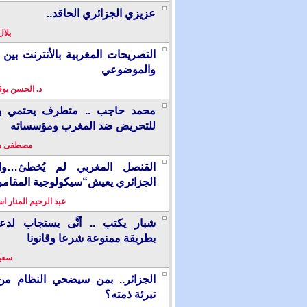
عزيزي الجزائري الحاقد..
بلال
التصريحات المغربية بالأنترنت بين ا
والموضوعي
د. الحسن بو
محمد حاجب .. متطرف يحتمي بألم
للتحريض ضد المغرب ومؤسساته
مصطفى م
القنصل المغربي لم يُخطئ…وال
الجزائري يعيش“سيكولوجية المقامر
عبد الرحيم المنار ا
شبار يكتب .. أنَّى يستجاب لدع
بطريقة ممنوعة شرعا وقانونا
سعيد
الجزائر.. بمن سيضحي النظام من
تبرئة ذمته؟