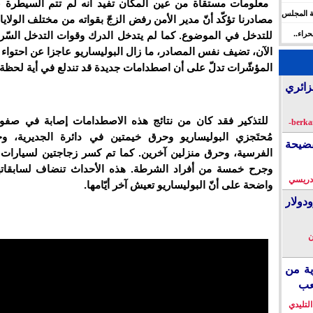
معلومات مستقاة من عين المكان تفيد أنه لم تتم السيطرة 
ة المجلس
مصادرنا تؤكّد أنّ مدير الأمن رفض الزجّ بقواته من مختلف الولايا
 الإنسان
راء..
للتدخل في الموضوع. كما لم يتدخل الدرك وقوات التدخل السّري
ها
الآن، تضيف نفس المصادر، ما زال البوليساريو عاجزا عن احتواء 
المؤشّرات تدلّ على أن اصطدامات جديدة قد تندلع في أية لحظة.
زائري
للتذكير فقد كان من نتائج هذه الاصطدامات إصابة في صف
مُحتَجزي البوليساريو وحرق خيمتين في دائرة الجديرية، وخ
فضيحة
الفرسية، وحرق منزلين آخرين. كما تم كسر زجاجتين لسيارات ا
وجرح خمسة من أفراد الشرطة. هذه الأحداث تنضاف لسابقاته
دريسي
واضحة على أنّ البوليساريو تعيش آخر أيّامها.
دولار
ن
ية من
عب
التليدي