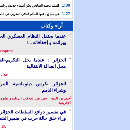
حفلا دينيا إحياء لليلة القدر
1:30
الملك محمد السادس يعيّن أسماء جديدة لرئاس
الأعلى للتكوين والبحث العلمي والمندوبية الوزارية لحقوق
1:27
في سياق دعمها للحكم الذاتي المغربي في الصح
إسبانيا تشرع في إدراج “المسيرة الخضراء” ضمن مقررات
أراء وكتاب
الدراسية
عندما يحتفل النظام العسكري الج
بهزائمه و إخفاقاته…!
-berkanexpress-
الجزائر : عندما يحل التكريم-ال
محل العدالة الانتقالية
جلال 
الجزائر تكرس دبلوماسية البترو
وشراء الذمم
أحمد نور الدين – خبير في العلاقات الدولية والشؤو
الإفريقية
في تفسير دوافع السلطات الجزائر
وراء خلق حالة حرب في ضمير الش
بلال 