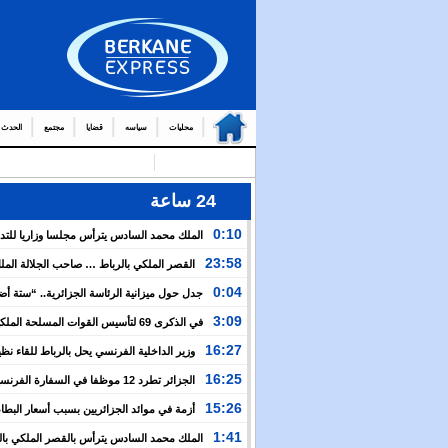
محليات
سياسه
قضايا
مجتمع
الحدث
24 ساعة
0:10
الملك محمد السادس يترأس مجلسا وزاريا للتد
التوج
23:58
القصر الملكي بالرباط … صاحب الجلالة الم
من العمال والولاة
السادس يترأس مجلسا وزاريا
0:04
جدل حول ميزانية الرئاسة الجزائرية.. “ستة أ
نظيرتها الفرنسية”؟!
3:09
في الذكرى 69 لتأسيس القوات المسلحة المل
الملك يدعو لمواصلة التعبئة من أجل تعزيز قوة الجيش و
16:27
وزير الداخلية الفرنسي يحل بالرباط للقاء نظ
الخدمة العسكرية
المغربي.. ولفتيت يقترح مراجعة مجموعة من الاتفاقيات ب
16:25
الجزائر تطرد 12 موظفا في السفارة الفرن
الوزارتين لـ”تقوية التعاون بين البلدين”
اعتقال مسؤولها القنصلي وباريس تهدد إما التراجع أو الرد
15:26
أزمة في موائد الجزائريين بسبب أسعار البطاط
1:41
الملك محمد السادس يترأس بالقصر الملكي بال