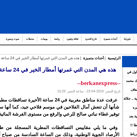
بانوراما
أحداث متميزة
خارج الحدود
ثقافة وفنون
رياضة
يوميات
محطات
صوت وصورة
الرئيسية
|
أحداث متميزة
| هذه هي المدن التي غمرتها أمطار الخير في 24 ساعة الماضية
عدد من العم
_
هذه هي المدن التي غمرتها أمطار الخير في 24 ساعة الماضية
اول في
هات العامة لمشروع قانون المالية برسم سنة 2026 ويعين عدد
لك محمد
--berkanexpress--
ضعاف
تاريخ النشر: 2019-04-23 - ساعة النشر: 10:29
كية .. جلالة
عرفت عدة مناطق مغربية في 24 ساعة الأخيرة تسا
ينوه بورش
شأنها أن تنعش آمال الفلاحين في موسم فلاحي جيد، كما أنها 
يره
توفير غطاء نباتي صالح للرعي والرفع من مستوى الفرشة المائية
ين
سية بعد
 بقوة
ا !!
وفي ما يلي مقاييس التساقطات المطرية المسجلة من ط
الأرصاد الجوية الوطنية، وذلك من الساعة السادسة من صباح أ
رباط