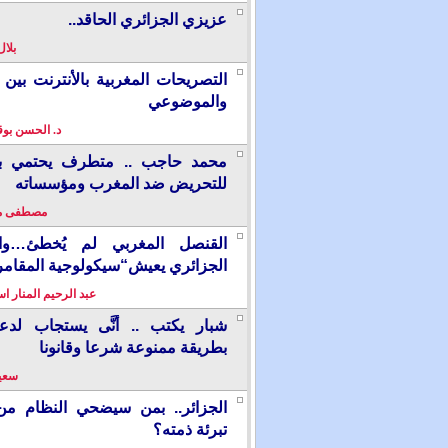
عزيزي الجزائري الحاقد..
بلال
التصريحات المغربية بالأنترنت بين ا
والموضوعي
د. الحسن بو
محمد حاجب .. متطرف يحتمي بألم
للتحريض ضد المغرب ومؤسساته
مصطفى م
القنصل المغربي لم يُخطئ…وال
الجزائري يعيش“سيكولوجية المقامر
عبد الرحيم المنار ا
شبار يكتب .. أنَّى يستجاب لدع
بطريقة ممنوعة شرعا وقانونا
سعيد
الجزائر.. بمن سيضحي النظام من
تبرئة ذمته؟