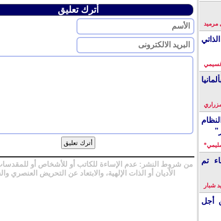
أترك تعليق
 مرميد
لذاتي
قسيمي
انيا
زراري
نظام
”
سليمي*
اء تم
من شروط النشر: عدم الإساءة للكاتب أو للأشخاص أو للمقدسات
الأديان أو الذات الإلهية، والابتعاد عن التحريض العنصري وال
 شبار
 أجل