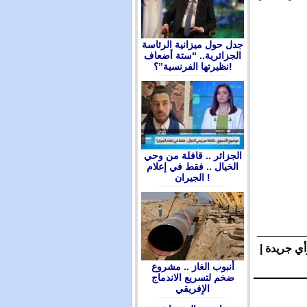
جدل حول ميزانية الرئاسة
الجزائرية.. “ستة أضعاف
نظيرتها الفرنسية”؟!
الجزائر .. قافلة من وحي
الخيال .. فقط في إعلام
الجيران !
أي جريدة |
أنبوب الغاز .. مشروع
ضخم لتسريع الاندماج
الإفريقي