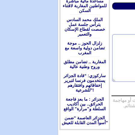
مساعدة مالية مباشرة
للمواطنين المغاربة لاقتناء
السكن
الملك محمد السادس
يترأس جلسة عمل
خصصت لقطاع الإسكان
والتعمير
زلزال الحوز .. موجة
تضامن دولية واسعة مع
المغرب
المغاربة .. تضامن مطلق
وروح وطنية عالية
ساركوزي: “قادة الجزائر
يستخدمون فرنسا لتبرير
إخفاقاتهم وافتقارهم
للشرعية”!
الجزائر : ما بعد فاجعة
 أو مهاجمة
الحرائق.. بين أكاديب
شتائم.
السلطة و”مرارة” الواقع
الجزائر العاصمة “ضمن
أسوأ المدن القابلة للعيش”