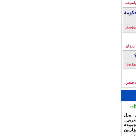
اسية--
كومة
زرزان
د فتحي
ي يحل
غربي..
جموعة
ارتين
ن”