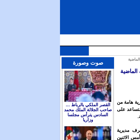
الملك محمد السادس يترأس مجلسا وزاريا للتداول في التوجهات العامة لمشروع قانون المالية برسم سنة 2026 ويعين
صوت وصورة
قطات مطرية هامة من
القصر الملكي بالرباط …
ستساعد على
صاحب الجلالة الملك محمد
السادس يترأس مجلسا
.
وزاريا
رف مديرية
مس الاثنين