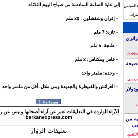
إلى غاية الساعة السادسة من صباح اليوم الثلاثاء:
ة المجلس
 الإنسان
راء..
– إفران وشفشاون : 20 ملم
ها
– تازة: 7 ملم
زائري
– طنجة: 5 ملم
– فاس ومكناس: 2 ملم
فضيحة
– وجدة: ملمتر واحد
دريسي
– العرائش والقنيطرة والجديدة وبني ملال: أقل من ملمتر واحد
دولار
ن
الآراء الواردة في التعليقات تعبر عن آراء أصحابها وليس عن ر
berkanexpress.com
ية من
عب
تعليقات الزوّار
التليدي