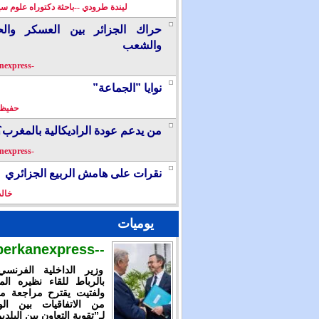
ليندة طرودي --باحثة دكتوراه علوم سي
حراك الجزائر بين العسكر والح
والشعب
-berkanexpress-
نوايا ”الجماعة”
حفيظ 
من يدعم عودة الراديكالية بالمغرب؟
-berkanexpress-
نقرات على هامش الربيع الجزائري
خال
يوميات
--berkanexpress--
وزير الداخلية الفرنس
بالرباط للقاء نظيره الم
ولفتيت يقترح مراجعة م
من الاتفاقيات بين الوز
لـ”تقوية التعاون بين البلدي