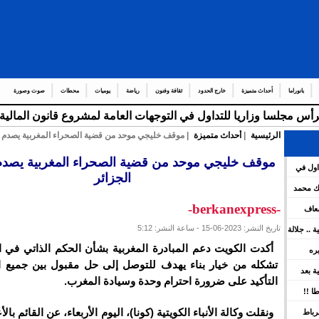
بانوراما
أحداث متميزة
خارج الحدود
ثقافة وفنون
رياضة
يوميات
محطات
صوت وصورة
الرئيسية
|
أحداث متميزة
| موقف خليجي موحد من قضية الصحراء المغربية يصدم ج
عدد
_
موقف خليجي موحد من قضية الصحراء المغربية يصدم
اول في
الجزائر
هات العامة لمشروع قانون المالية برسم سنة 2026 ويعين عدد
لك محمد
-berkanexpress-
ضعاف
تاريخ النشر: 2023-06-15 - ساعة النشر: 5:12
كية .. جلالة
ينوه بورش
أكدت الكويت دعم المبادرة المغربية بشأن الحكم الذاتي في ا
يره
تشكله من خيار بناء يهدف للتوصل إلى حل مقبول بين جميع 
ين
سية بعد
التأكيد على ضرورة احترام وحدة وسيادة المغرب.
 بقوة
ا !!
ونقلت وكالة الأنباء الكويتية (كونا)، اليوم الأربعاء، عن القائم بالأع
رباط