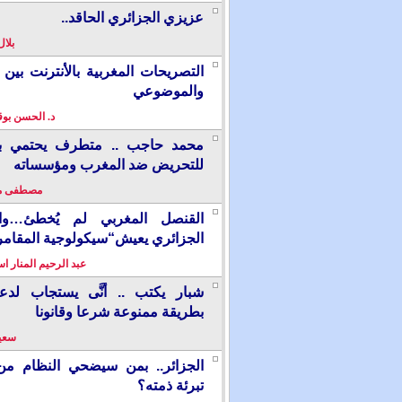
عزيزي الجزائري الحاقد..
بلال
التصريحات المغربية بالأنترنت بين ا
والموضوعي
د. الحسن بو
محمد حاجب .. متطرف يحتمي بألم
للتحريض ضد المغرب ومؤسساته
مصطفى م
القنصل المغربي لم يُخطئ…وال
الجزائري يعيش“سيكولوجية المقامر
عبد الرحيم المنار ا
شبار يكتب .. أنَّى يستجاب لدع
بطريقة ممنوعة شرعا وقانونا
سعيد
الجزائر.. بمن سيضحي النظام من
تبرئة ذمته؟