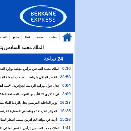
محليات
سياسه
قضايا
مجتمع
الحدث
24 ساعة
0:10
الملك محمد السادس يترأس مجلسا وزاريا للتد
التوج
23:58
القصر الملكي بالرباط … صاحب الجلالة الم
من العمال والولاة
السادس يترأس مجلسا وزاريا
0:04
جدل حول ميزانية الرئاسة الجزائرية.. “ستة أ
نظيرتها الفرنسية”؟!
3:09
في الذكرى 69 لتأسيس القوات المسلحة المل
الملك يدعو لمواصلة التعبئة من أجل تعزيز قوة الجيش و
16:27
وزير الداخلية الفرنسي يحل بالرباط للقاء نظ
الخدمة العسكرية
المغربي.. ولفتيت يقترح مراجعة مجموعة من الاتفاقيات ب
16:25
الجزائر تطرد 12 موظفا في السفارة الفرن
الوزارتين لـ”تقوية التعاون بين البلدين”
اعتقال مسؤولها القنصلي وباريس تهدد إما التراجع أو الرد
15:26
أزمة في موائد الجزائريين بسبب أسعار البطاط
1:41
الملك محمد السادس يترأس بالقصر الملكي بال