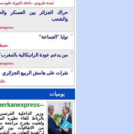
ليندة طرودي --باحثة دكتوراه علوم سي
حراك الجزائر بين العسكر والح
والشعب
-berkanexpress-
نوايا ”الجماعة”
حفيظ 
من يدعم عودة الراديكالية بالمغرب؟
-berkanexpress-
نقرات على هامش الربيع الجزائري
خال
يوميات
--berkanexpress--
وزير الداخلية الفرنس
بالرباط للقاء نظيره الم
ولفتيت يقترح مراجعة م
من الاتفاقيات بين الوز
لـ”تقوية التعاون بين البلدي