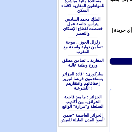
مساعدة مالية مباشرة
للمواطنين المغاربة لاقتناء
السكن
الملك محمد السادس
يترأس جلسة عمل
خصصت لقطاع الإسكان
أي جريدة |
والتعمير
زلزال الحوز .. موجة
تضامن دولية واسعة مع
المغرب
المغاربة .. تضامن مطلق
وروح وطنية عالية
ساركوزي: “قادة الجزائر
يستخدمون فرنسا لتبرير
إخفاقاتهم وافتقارهم
للشرعية”!
الجزائر : ما بعد فاجعة
الحرائق.. بين أكاديب
السلطة و”مرارة” الواقع
الجزائر العاصمة “ضمن
أسوأ المدن القابلة للعيش”