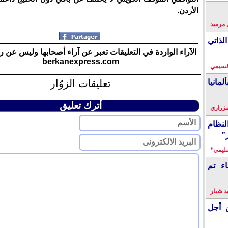
الأردن.
 مرميد
لذاتي
الآراء الواردة في التعليقات تعبر عن آراء أصحابها وليس عن ر
berkanexpress.com
قسيمي
تعليقات الزوّار
انيا
أترك تعليق
زراري
نظام
”
سليمي*
اء تم
 شبار
 أجل