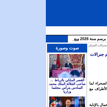
نرالات الجزائر
الملك محمد السادس يترأس مجلسا وزاريا للتداول في التوجهات العامة لمشروع قانون المالية برسم سنة 2026 ويعين
صوت وصورة
 جنرالات
القصر الملكي بالرباط …
لصحراء لما
صاحب الجلالة الملك محمد
السادس يترأس مجلسا
الأطراف مع
وزاريا
مال بالإنابة