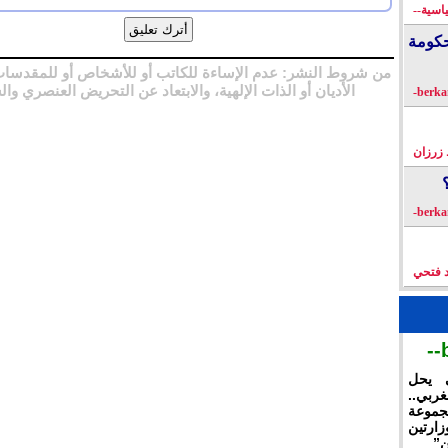
اسية--
كومة
من شروط النشر: عدم الإساءة للكاتب أو للأشخاص أو للمقدسات
الأديان أو الذات الإلهية، والابتعاد عن التحريض العنصري وال
زرزان
د فتحي
ي يحل
غربي..
جموعة
ارتين
ن”