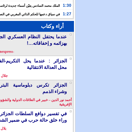
حفلا دينيا إحياء لليلة القدر
1:30
الملك محمد السادس يعيّن أسماء جديدة لرئاس
الأعلى للتكوين والبحث العلمي والمندوبية الوزارية لحقوق
1:27
في سياق دعمها للحكم الذاتي المغربي في الصح
إسبانيا تشرع في إدراج “المسيرة الخضراء” ضمن مقررات
أراء وكتاب
الدراسية
عندما يحتفل النظام العسكري الج
بهزائمه و إخفاقاته…!
-berkanexpress-
الجزائر : عندما يحل التكريم-ال
محل العدالة الانتقالية
جلال 
الجزائر تكرس دبلوماسية البترو
وشراء الذمم
أحمد نور الدين – خبير في العلاقات الدولية والشؤو
الإفريقية
في تفسير دوافع السلطات الجزائر
وراء خلق حالة حرب في ضمير الش
بلال 