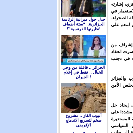
نزي، إشارته
لاستعمار في
ة الصحراء،
جدل حول ميزانية الرئاسة
الجزائرية.. “ستة أضعاف
ل لتنعم على
نظيرتها الفرنسية”؟!
 بإشراف من
يسرت انعقاد
اء في دجنب
الجزائر .. قافلة من وحي
الخيال .. فقط في إعلام
الجيران !
 والجزائر
 مجلس الأمن
ى إيجاد حل
 مشددا على
أنبوب الغاز .. مشروع
 المستديرة
ضخم لتسريع الاندماج
الإفريقي
حل السياسي
ة إلى جانب