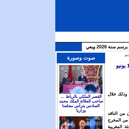
الملك محمد السادس يترأس مجلسا وزاريا للتداول في التوجهات العامة لمشروع قانون المالية برسم سنة 2026 ويعين
صوت وصورة
 وذلك خلال
القصر الملكي بالرباط …
صاحب الجلالة الملك محمد
السادس يترأس مجلسا
وزاريا
 من الناقد
 من المخرج
ة المغربية