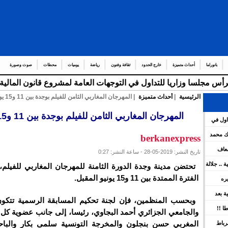
بانوراما
أحداث متميزة
خارج الحدود
ثقافة وفنون
رياضة
يوميات
محطات
صوت وصورة
الرئيسية
|
أحداث متميزة
| المهرجان المغاربي الثامن للفيلم بوجدة بين 11 و15 يونيو
عدد من
المهرجان المغاربي الثامن للفيلم بوجدة بين 11 و15 يونيو
اول في
هات العامة لمشروع قانون المالية برسم سنة 2026 ويعين عدد
لك محمد
berkanexpress
ضعاف
تاريخ النشر: 2019-05-28 - ساعة النشر: 0:27
كية .. جلالة
تحتضن مدينة وجدة الدورة الثامنة للمهرجان المغاربي للفيلم،
ينوه بورش
الفترة الممتدة بين 11 و15 يونيو المقبل.
يره
ين
سية بعد
وبحسب المنظمين، فإن لجنة تحكيم المسابقة الرسمية تتكون
 بقوة
ا !!
والجامعي الجزائري أحمد البجاوي، رئيسا، إلى جانب عضوية كل
المغربي حسن بنجلون والمخرجة التونسية سلمى بكار والباحث
رباط