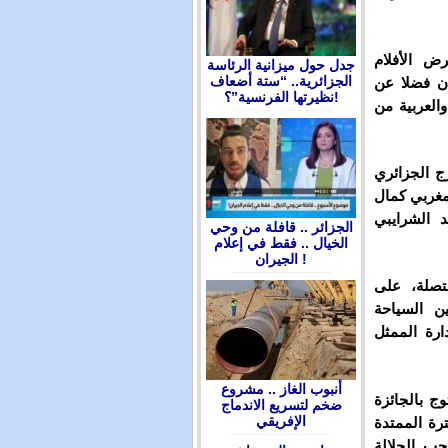
رض الأفلام
جدل حول ميزانية الرئاسة
الجزائرية.. “ستة أضعاف
ن فضلا عن
نظيرتها الفرنسية”؟!
العربية من
ج الجزائري
مغربي كمال
 الشرايبي
الجزائر .. قافلة من وحي
الخيال .. فقط في إعلام
الجيران !
تصلة، على
ن السياحة
ارة الممثل
أنبوب الغاز .. مشروع
ج بالجائزة
ضخم لتسريع الاندماج
الإفريقي
رة الممتدة
صاحب الجلالة