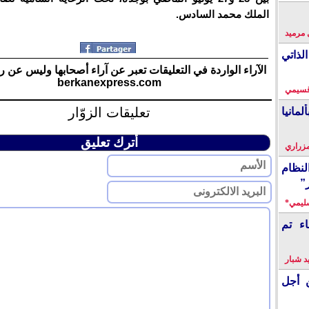
الملك محمد السادس.
 مرميد
لذاتي
الآراء الواردة في التعليقات تعبر عن آراء أصحابها وليس عن ر
berkanexpress.com
قسيمي
تعليقات الزوّار
انيا
أترك تعليق
زراري
نظام
”
سليمي*
اء تم
 شبار
 أجل