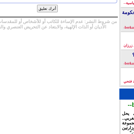
اسية--
كومة
من شروط النشر: عدم الإساءة للكاتب أو للأشخاص أو للمقدسات
الأديان أو الذات الإلهية، والابتعاد عن التحريض العنصري وال
زرزان
د فتحي
ي يحل
غربي..
جموعة
ارتين
ن”