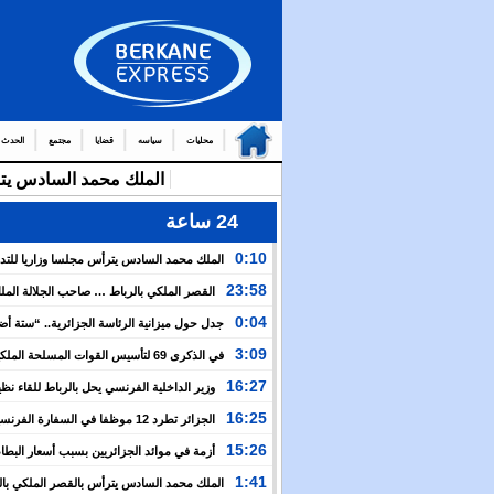
محليات
سياسه
قضايا
مجتمع
الحدث
24 ساعة
0:10
الملك محمد السادس يترأس مجلسا وزاريا للتد
التوج
23:58
القصر الملكي بالرباط … صاحب الجلالة الم
من العمال والولاة
السادس يترأس مجلسا وزاريا
0:04
جدل حول ميزانية الرئاسة الجزائرية.. “ستة أ
نظيرتها الفرنسية”؟!
3:09
في الذكرى 69 لتأسيس القوات المسلحة المل
الملك يدعو لمواصلة التعبئة من أجل تعزيز قوة الجيش و
16:27
وزير الداخلية الفرنسي يحل بالرباط للقاء نظ
الخدمة العسكرية
المغربي.. ولفتيت يقترح مراجعة مجموعة من الاتفاقيات ب
16:25
الجزائر تطرد 12 موظفا في السفارة الفرن
الوزارتين لـ”تقوية التعاون بين البلدين”
اعتقال مسؤولها القنصلي وباريس تهدد إما التراجع أو الرد
15:26
أزمة في موائد الجزائريين بسبب أسعار البطاط
1:41
الملك محمد السادس يترأس بالقصر الملكي بال