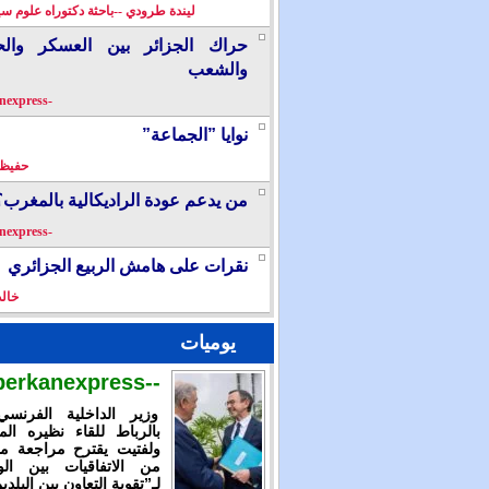
ليندة طرودي --باحثة دكتوراه علوم سي
حراك الجزائر بين العسكر والح
والشعب
-berkanexpress-
نوايا ”الجماعة”
حفيظ 
من يدعم عودة الراديكالية بالمغرب؟
-berkanexpress-
نقرات على هامش الربيع الجزائري
خال
يوميات
--berkanexpress--
وزير الداخلية الفرنس
بالرباط للقاء نظيره الم
ولفتيت يقترح مراجعة م
من الاتفاقيات بين الوز
لـ”تقوية التعاون بين البلدي