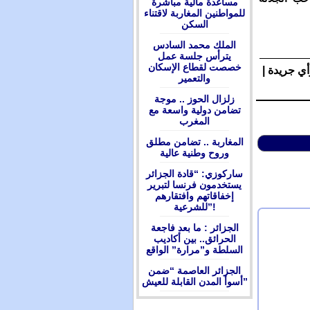
مساعدة مالية مباشرة
للمواطنين المغاربة لاقتناء
السكن
الملك محمد السادس
يترأس جلسة عمل
خصصت لقطاع الإسكان
أي جريدة |
والتعمير
زلزال الحوز .. موجة
تضامن دولية واسعة مع
المغرب
المغاربة .. تضامن مطلق
وروح وطنية عالية
ساركوزي: “قادة الجزائر
يستخدمون فرنسا لتبرير
إخفاقاتهم وافتقارهم
للشرعية”!
الجزائر : ما بعد فاجعة
الحرائق.. بين أكاديب
السلطة و”مرارة” الواقع
الجزائر العاصمة “ضمن
أسوأ المدن القابلة للعيش”