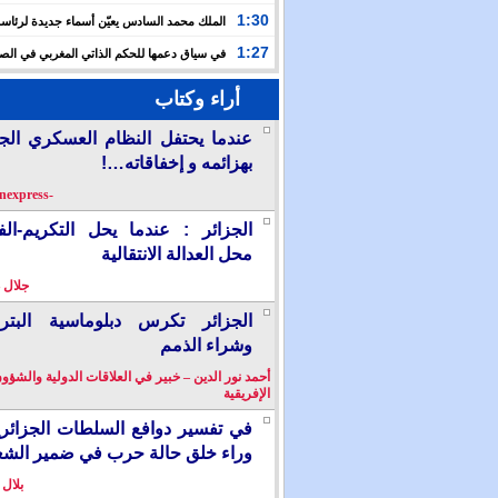
حفلا دينيا إحياء لليلة القدر
1:30
الملك محمد السادس يعيّن أسماء جديدة لرئاس
الأعلى للتكوين والبحث العلمي والمندوبية الوزارية لحقوق
1:27
في سياق دعمها للحكم الذاتي المغربي في الصح
إسبانيا تشرع في إدراج “المسيرة الخضراء” ضمن مقررات
أراء وكتاب
الدراسية
عندما يحتفل النظام العسكري الج
بهزائمه و إخفاقاته…!
-berkanexpress-
الجزائر : عندما يحل التكريم-ال
محل العدالة الانتقالية
جلال 
الجزائر تكرس دبلوماسية البترو
وشراء الذمم
أحمد نور الدين – خبير في العلاقات الدولية والشؤو
الإفريقية
في تفسير دوافع السلطات الجزائر
وراء خلق حالة حرب في ضمير الش
بلال 