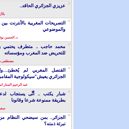
عزيزي الجزائري الحاقد..
بلال
التصريحات المغربية بالأنترنت بين ا
والموضوعي
د. الحسن بو
محمد حاجب .. متطرف يحتمي بألم
للتحريض ضد المغرب ومؤسساته
مصطفى م
القنصل المغربي لم يُخطئ…وال
الجزائري يعيش“سيكولوجية المقامر
عبد الرحيم المنار ا
شبار يكتب .. أنَّى يستجاب لدع
بطريقة ممنوعة شرعا وقانونا
سعيد
الجزائر.. بمن سيضحي النظام من
تبرئة ذمته؟