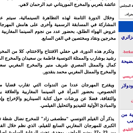
عائشة بلعربي والمخرج الموريتاني عبد الرحمان لاهي.
ة المجلس
 الإنسان
راء..
وخلال الدورة الثامنة لهذه التظاهرة السينمائية، سيتم ع
ها
المشاركة في المسابقة الرسمية وأخرى على هامش المهرجا
عروض الهواء الطلق، بحضور عدد من نجوم السينما المغاربية و
زائري
مخرجين ونقاد ومختصين في الفن السابع.
وتكرم هذه الدورة، في حفلي الافتتاح والاختتام، كلا من المخر
رشيد بوشارب والممثلة التونسية فاطمة بن سعيدان والمخرج ال
فضيحة
كمال والممثل المصري شريف منير والمخرج المغربي سعد
والمخرج والممثل المغربي محمد بنقدور.
دريسي
ويقترح المهرجان عددا من الندوات التي تقارب قضايا م
دولار
الخصوص، بحضور المرأة في السينما المغاربية والعلاقة بي
والثقافة، فضلا عن ورشات حول كتابة السيناريو والإخراج وإد
ن
والمبادئ الأولية للفيديو والتحليل الفيلمي.
ية من
يذكر أن الفيلم التونسي “مطصفى زاد” للمخرج نضال شطة تو
عب
الكبرى للمهرجان المغاربي السابع للفيلم، الذي نظم خلال الفت
التليدي
بين 23 و27 يونيو الماضي بوجدة، تحت الرعاية السامية ل