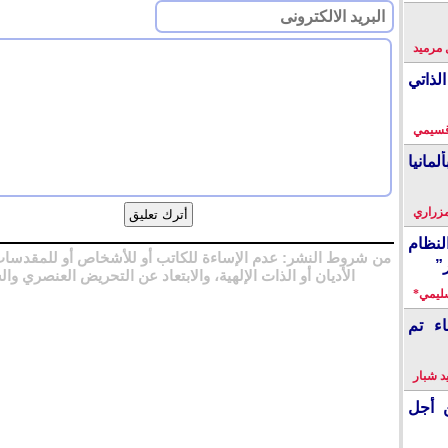
 مرميد
لذاتي
قسيمي
انيا
زراري
نظام
من شروط النشر: عدم الإساءة للكاتب أو للأشخاص أو للمقدسات
”
الأديان أو الذات الإلهية، والابتعاد عن التحريض العنصري وال
سليمي*
اء تم
 شبار
 أجل