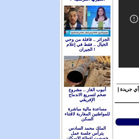
الجزائر .. قافلة من وحي
الخيال .. فقط في إعلام
الجيران !
أي جريدة |
أنبوب الغاز .. مشروع
ضخم لتسريع الاندماج
الإفريقي
مساعدة مالية مباشرة
للمواطنين المغاربة لاقتناء
السكن
الملك محمد السادس
يترأس جلسة عمل
خصصت لقطاع الإسكان