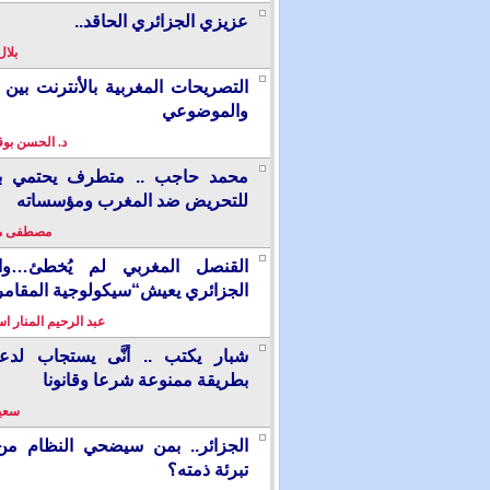
عزيزي الجزائري الحاقد..
بلال
التصريحات المغربية بالأنترنت بين ا
والموضوعي
د. الحسن بو
محمد حاجب .. متطرف يحتمي بألم
للتحريض ضد المغرب ومؤسساته
مصطفى م
القنصل المغربي لم يُخطئ…وال
الجزائري يعيش“سيكولوجية المقامر
عبد الرحيم المنار ا
شبار يكتب .. أنَّى يستجاب لدع
بطريقة ممنوعة شرعا وقانونا
سعيد
الجزائر.. بمن سيضحي النظام من
تبرئة ذمته؟