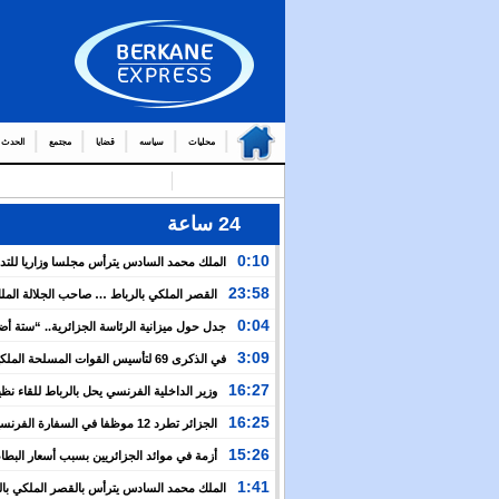
محليات
سياسه
قضايا
مجتمع
الحدث
24 ساعة
0:10
الملك محمد السادس يترأس مجلسا وزاريا للتد
التوج
23:58
القصر الملكي بالرباط … صاحب الجلالة الم
من العمال والولاة
السادس يترأس مجلسا وزاريا
0:04
جدل حول ميزانية الرئاسة الجزائرية.. “ستة أ
نظيرتها الفرنسية”؟!
3:09
في الذكرى 69 لتأسيس القوات المسلحة المل
الملك يدعو لمواصلة التعبئة من أجل تعزيز قوة الجيش و
16:27
وزير الداخلية الفرنسي يحل بالرباط للقاء نظ
الخدمة العسكرية
المغربي.. ولفتيت يقترح مراجعة مجموعة من الاتفاقيات ب
16:25
الجزائر تطرد 12 موظفا في السفارة الفرن
الوزارتين لـ”تقوية التعاون بين البلدين”
اعتقال مسؤولها القنصلي وباريس تهدد إما التراجع أو الرد
15:26
أزمة في موائد الجزائريين بسبب أسعار البطاط
1:41
الملك محمد السادس يترأس بالقصر الملكي بال