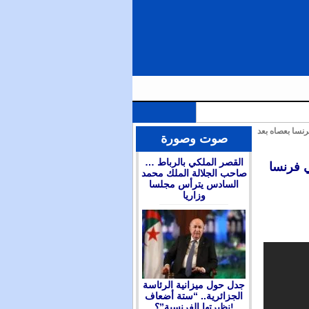
رنسا بعصاه بعد
الملك محمد السادس يترأس مجلسا وزاريا للتداول في التوجهات العامة لمشروع قانون المالية برسم سنة 2026 ويعين
صوت وصورة
القصر الملكي بالرباط …
ي فرنسا
صاحب الجلالة الملك محمد
السادس يترأس مجلسا
وزاريا
جدل حول ميزانية الرئاسة
الجزائرية.. “ستة أضعاف
نظيرتها الفرنسية”؟!