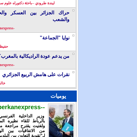
ليندة طرودي --باحثة دكتوراه علوم سي
حراك الجزائر بين العسكر والح
والشعب
-berkanexpress-
نوايا ”الجماعة”
حفيظ 
من يدعم عودة الراديكالية بالمغرب؟
-berkanexpress-
نقرات على هامش الربيع الجزائري
خال
يوميات
--berkanexpress--
وزير الداخلية الفرنس
بالرباط للقاء نظيره الم
ولفتيت يقترح مراجعة م
من الاتفاقيات بين الوز
لـ”تقوية التعاون بين البلدي