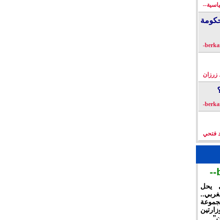
اسية--
كومة
زرزان
د فتحي
ي يحل
غربي..
جموعة
ارتين
ن”