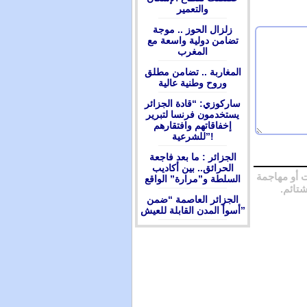
والتعمير
زلزال الحوز .. موجة
تضامن دولية واسعة مع
المغرب
المغاربة .. تضامن مطلق
وروح وطنية عالية
ساركوزي: “قادة الجزائر
يستخدمون فرنسا لتبرير
إخفاقاتهم وافتقارهم
للشرعية”!
الجزائر : ما بعد فاجعة
الحرائق.. بين أكاديب
 أو مهاجمة
السلطة و”مرارة” الواقع
شتائم.
الجزائر العاصمة “ضمن
أسوأ المدن القابلة للعيش”