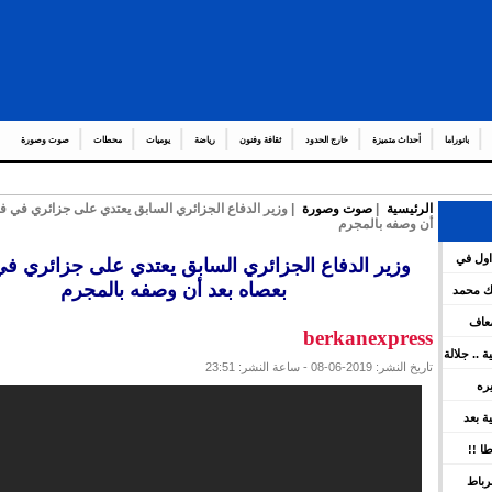
بانوراما
أحداث متميزة
خارج الحدود
ثقافة وفنون
رياضة
يوميات
محطات
صوت وصورة
الرئيسية
|
صوت وصورة
| وزير الدفاع الجزائري السابق يعتدي على جزائري في ف
أن وصفه بالمجرم
عدد من العمال والولاة
اول في
وزير الدفاع الجزائري السابق يعتدي على جزائري ف
هات العامة لمشروع قانون المالية برسم سنة 2026 ويعين عدد
بعصاه بعد أن وصفه بالمجرم
لك محمد
ضعاف
berkanexpress
كية .. جلالة
تاريخ النشر: 2019-06-08 - ساعة النشر: 23:51
ينوه بورش
يره
ين
سية بعد
 بقوة
ا !!
رباط