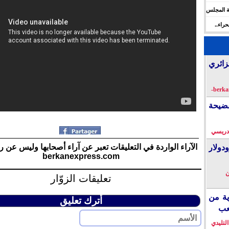
ة المجلس
 الإنسان
راء..
ها
زائري
فضيحة
دريسي
الآراء الواردة في التعليقات تعبر عن آراء أصحابها وليس عن ر
دولار
berkanexpress.com
ن
تعليقات الزوّار
ية من
أترك تعليق
عب
التليدي