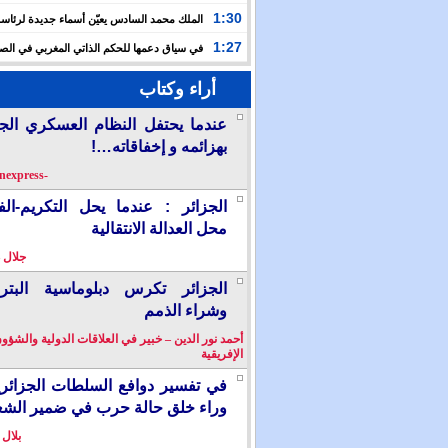
حفلا دينيا إحياء لليلة القدر
1:30
الملك محمد السادس يعيّن أسماء جديدة لرئاس
الأعلى للتكوين والبحث العلمي والمندوبية الوزارية لحقوق
1:27
في سياق دعمها للحكم الذاتي المغربي في الصح
إسبانيا تشرع في إدراج “المسيرة الخضراء” ضمن مقررات
أراء وكتاب
الدراسية
عندما يحتفل النظام العسكري الج
بهزائمه و إخفاقاته…!
-berkanexpress-
الجزائر : عندما يحل التكريم-ال
محل العدالة الانتقالية
جلال 
الجزائر تكرس دبلوماسية البترو
وشراء الذمم
أحمد نور الدين – خبير في العلاقات الدولية والشؤو
الإفريقية
في تفسير دوافع السلطات الجزائر
وراء خلق حالة حرب في ضمير الش
بلال 