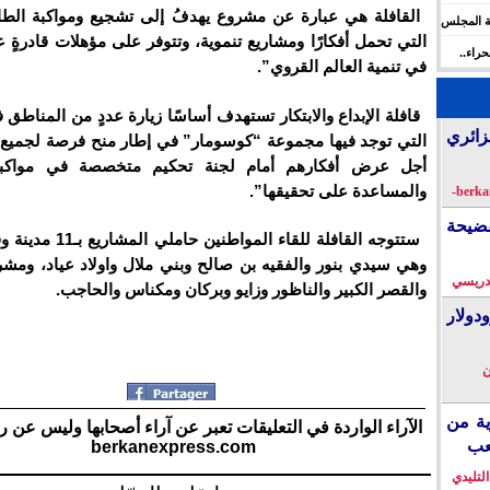
القافلة هي عبارة عن مشروع يهدفُ إلى تشجيع ومواكبة الطاق
ة المجلس
التي تحمل أفكارًا ومشاريع تنموية، وتتوفر على مؤهلات قادرةٍ 
 الإنسان
راء..
في تنمية العالم القروي”.
ها
قافلة الإبداع والابتكار تستهدف أساسًا زيارة عددٍ من المناطق
زائري
التي توجد فيها مجموعة “كوسومار” في إطار منح فرصة لجميع
أجل عرض أفكارهم أمام لجنة تحكيم متخصصة في مواكبة
والمساعدة على تحقيقها”.
فضيحة
ستتوجه القافلة للقاء المواطني
وهي سيدي بنور والفقيه بن صالح وبني ملال واولاد عياد، ومش
دريسي
والقصر الكبير والناظور وزايو وبركان ومكناس والحاجب.
دولار
ن
ية من
الآراء الواردة في التعليقات تعبر عن آراء أصحابها وليس عن ر
عب
berkanexpress.com
التليدي