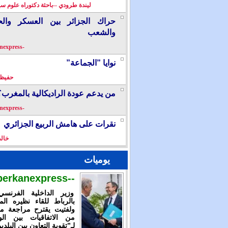
ليندة طرودي --باحثة دكتوراه علوم سي
حراك الجزائر بين العسكر والح
والشعب
-berkanexpress-
نوايا ”الجماعة”
حفيظ 
من يدعم عودة الراديكالية بالمغرب؟
-berkanexpress-
نقرات على هامش الربيع الجزائري
خال
يوميات
--berkanexpress--
وزير الداخلية الفرنس
بالرباط للقاء نظيره الم
ولفتيت يقترح مراجعة م
من الاتفاقيات بين الوز
لـ”تقوية التعاون بين البلدي