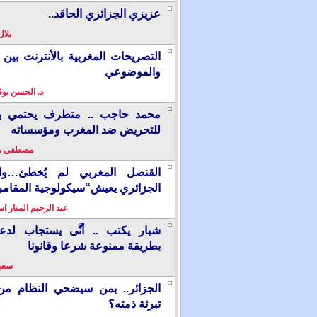
عزيزي الجزائري الحاقد..
بلال
التصريحات المغربية بالأنترنت بين ا
والموضوعي
د. الحسن بو
محمد حاجب .. متطرف يحتمي بألم
للتحريض ضد المغرب ومؤسساته
مصطفى م
القنصل المغربي لم يُخطئ…وال
الجزائري يعيش“سيكولوجية المقامر
عبد الرحيم المنار ا
شبار يكتب .. أنَّى يستجاب لدع
بطريقة ممنوعة شرعا وقانونا
سعيد
الجزائر.. بمن سيضحي النظام من
تبرئة ذمته؟