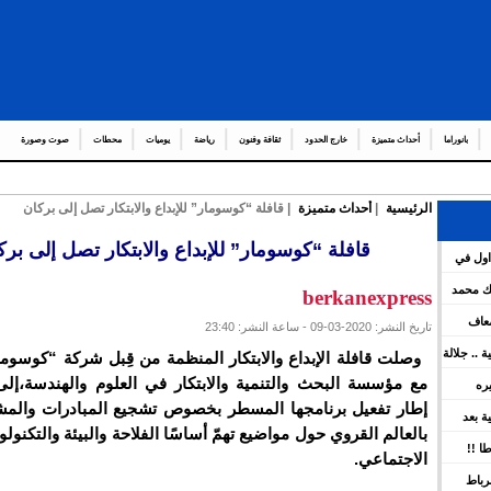
بانوراما
أحداث متميزة
خارج الحدود
ثقافة وفنون
رياضة
يوميات
محطات
صوت وصورة
الرئيسية
|
أحداث متميزة
| قافلة “كوسومار” للإبداع والابتكار تصل إلى بركان
عدد من العمال والو
قافلة “كوسومار” للإبداع والابتكار تصل إلى برك
اول في
هات العامة لمشروع قانون المالية برسم سنة 2026 ويعين عدد
لك محمد
berkanexpress
ضعاف
تاريخ النشر: 2020-03-09 - ساعة النشر: 23:40
كية .. جلالة
وصلت قافلة الإبداع والابتكار المنظمة من قِبل شركة “كوسوما
ينوه بورش
مع مؤسسة البحث والتنمية والابتكار في العلوم والهندسة،إل
يره
إطار تفعيل برنامجها المسطر بخصوص تشجيع المبادرات والمشار
ين
سية بعد
بالعالم القروي حول مواضيع تهمّ أساسًا الفلاحة والبيئة والتكنولو
 بقوة
ا !!
الاجتماعي.
رباط