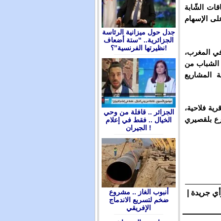
ات الشّابة
على الإسهام
جدل حول ميزانية الرئاسة
الجزائرية.. “ستة أضعاف
نظيرتها الفرنسية”؟!
 في المغرب،
 الشباب من
 المشاريع
ن حاملي المشاريع بـ11 مدينة وقرية فلاحية،
الجزائر .. قافلة من وحي
رع بلقصيري
الخيال .. فقط في إعلام
الجيران !
أنبوب الغاز .. مشروع
أي جريدة |
ضخم لتسريع الاندماج
الإفريقي