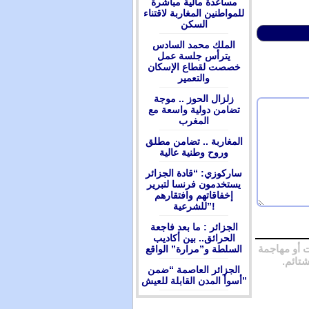
مساعدة مالية مباشرة
للمواطنين المغاربة لاقتناء
السكن
الملك محمد السادس
يترأس جلسة عمل
خصصت لقطاع الإسكان
والتعمير
زلزال الحوز .. موجة
تضامن دولية واسعة مع
المغرب
المغاربة .. تضامن مطلق
وروح وطنية عالية
ساركوزي: “قادة الجزائر
يستخدمون فرنسا لتبرير
إخفاقاتهم وافتقارهم
للشرعية”!
الجزائر : ما بعد فاجعة
الحرائق.. بين أكاديب
 أو مهاجمة
السلطة و”مرارة” الواقع
شتائم.
الجزائر العاصمة “ضمن
أسوأ المدن القابلة للعيش”