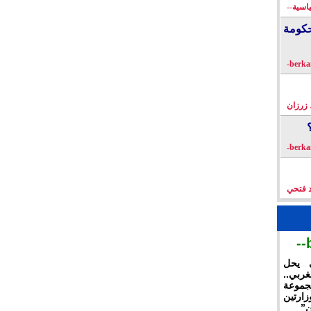
اسية--
كومة
زرزان
د فتحي
ي يحل
غربي..
جموعة
ارتين
ن”