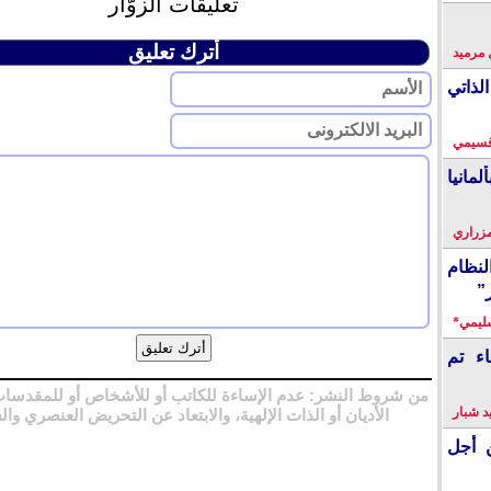
تعليقات الزوّار
أترك تعليق
 مرميد
لذاتي
قسيمي
انيا
زراري
نظام
”
سليمي*
اء تم
من شروط النشر: عدم الإساءة للكاتب أو للأشخاص أو للمقدسات
 شبار
الأديان أو الذات الإلهية، والابتعاد عن التحريض العنصري وال
 أجل