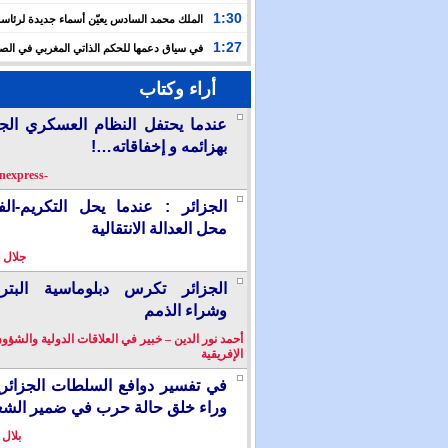
حفلا دينيا إحياء لليلة القدر
1:30
الملك محمد السادس يعيّن أسماء جديدة لرئاس
الأعلى للتكوين والبحث العلمي والمندوبية الوزارية لحقوق
1:27
في سياق دعمها للحكم الذاتي المغربي في الصح
إسبانيا تشرع في إدراج “المسيرة الخضراء” ضمن مقررات
أراء وكتاب
الدراسية
عندما يحتفل النظام العسكري الج
بهزائمه و إخفاقاته…!
-berkanexpress-
الجزائر : عندما يحل التكريم-ال
محل العدالة الانتقالية
جلال 
الجزائر تكرس دبلوماسية البترو
وشراء الذمم
أحمد نور الدين – خبير في العلاقات الدولية والشؤو
الإفريقية
في تفسير دوافع السلطات الجزائر
وراء خلق حالة حرب في ضمير الش
بلال 