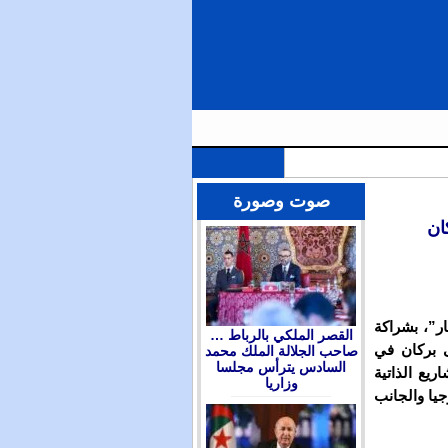
الملك محمد السادس يترأس مجلسا وزاريا للتداول في التوجهات العامة لمشروع قانون المالية برسم سنة 2026 ويعين
صوت وصورة
ان
ر”، بشراكة
القصر الملكي بالرباط …
ى بركان في
صاحب الجلالة الملك محمد
السادس يترأس مجلسا
يع الذاتية
وزاريا
جيا والجانب